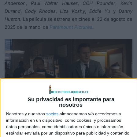
Anderson
,
Paul Walter Hauser
,
CCH Pounder
,
Kevin
Durand
,
Cody Rhodes
,
Liza Koshy
,
Eddie Yu
y
Danny
Huston
. La película se estrena en cines el 22 de agosto de
2025 de la mano de
Paramount Pictures
.
Su privacidad es importante para
Frank Drebin tiene un digno heredero
nosotros
que asegura lagrimones de risa
Nosotros y nuestros
socios
almacenamos y/o accedemos a
información en un dispositivo, como cookies, y procesamos
datos personales, como identificadores únicos e información
Miedo. Eso es lo que sentí cuando escuché por primera
estándar enviada por un dispositivo para publicidad y contenido
vez que estaban trabajando en una nueva entrega de