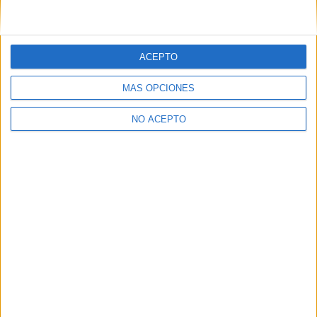
7
ACEPTO
MÁS OPCIONES
PUNTUACIÓN
7.0/10
NO ACEPTO
Comparte esto:
Relacionado