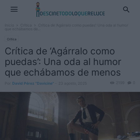
Inicio
Crítica
Crítica de ‘Agárralo como puedas’: Una oda al humor
que echábamos de...
Crítica
Crítica de ‘Agárralo como
puedas’: Una oda al humor
que echábamos de menos
2199
0
Por
David Pérez "Davicine"
-
23 agosto, 2025