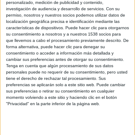
personalizado, medición de publicidad y contenido,
Agárralo como puedas
. He de admitir que veo cine de
investigación de audiencia y desarrollo de servicios.
Con su
cualquier género, y me siento cómodo disfrutando con
permiso, nosotros y nuestros socios podemos utilizar datos de
localización geográfica precisa e identificación mediante las
comedias, dramas, thrillers y películas de todo tipo, desde
características de dispositivos. Puede hacer clic para otorgarnos
acción a terror pasando por cine de autor. Y dentro de todo
su consentimiento a nosotros y a nuestros 1538 socios para
lo que veo, me lo paso de maravilla con comedias
que llevemos a cabo el procesamiento previamente descrito. De
absurdas, habiendo formado parte de mi vida el humor de
forma alternativa, puede hacer clic para denegar su
consentimiento o acceder a información más detallada y
Leslie Nielsen
en la época más loca de los
Zucker-
cambiar sus preferencias antes de otorgar su consentimiento.
Abrahams-Zucker
, pero ese estilo fue poco a poco
Tenga en cuenta que algún procesamiento de sus datos
quemándose, y cada secuela o remake iba en picado hacia
personales puede no requerir de su consentimiento, pero usted
la decadencia de su propio humor. Seguramente, parte de
tiene el derecho de rechazar tal procesamiento. Sus
preferencias se aplicarán solo a este sitio web. Puede cambiar
la culpa de ese declive vino como consecuencia de la
sus preferencias o retirar su consentimiento en cualquier
aparición de los
Wayans
y el éxito de sus comedias
momento volviendo a este sitio y haciendo clic en el botón
absurdas e irreverentes, que arrasaron en taquilla a base
"Privacidad" en la parte inferior de la página web.
de parodias, pero no se puede vivir siempre con la misma
premisa, y parece que de nuevo quedó atrás la época en la
que funcionaba ese humor.