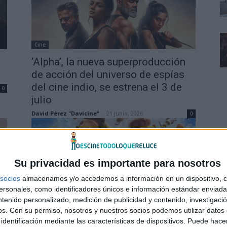
Cine
‘Alpha’, la nueva superproducción
de acción del universo de espías
del cine indio, se estrena el 3 de
0
julio
David Pérez "Davicine"
-
21 junio, 2026
0
Su privacidad es importante para nosotros
socios
almacenamos y/o accedemos a información en un dispositivo, c
sonales, como identificadores únicos e información estándar enviada 
Cine
ntenido personalizado, medición de publicidad y contenido, investigaci
os.
Con su permiso, nosotros y nuestros socios podemos utilizar datos 
Nuevo tráiler y un póster de ‘Ice
identificación mediante las características de dispositivos. Puede hacer
uy
Age: En ebullición’