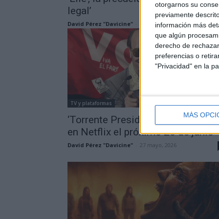
otorgarnos su conse
legal’
previamente descrito
David Pérez "Davicine"
-
9 junio, 2026
información más deta
que algún procesami
derecho de rechazar 
preferencias o retir
"Privacidad" en la pa
TV y plataformas
MÁS OPCI
‘Torrente Presidente’ se estrenar
en Netflix el próximo 26 de junio
David Pérez "Davicine"
-
27 mayo, 2026