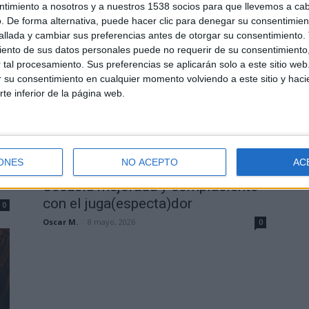
ntimiento a nosotros y a nuestros 1538 socios para que llevemos a ca
David Pérez "Davicine"
-
6 junio, 2026
0
. De forma alternativa, puede hacer clic para denegar su consentimien
0
llada y cambiar sus preferencias antes de otorgar su consentimiento.
ento de sus datos personales puede no requerir de su consentimiento, 
tal procesamiento. Sus preferencias se aplicarán solo a este sitio we
ar su consentimiento en cualquier momento volviendo a este sitio y haci
rte inferior de la página web.
Crítica
ONES
NO ACEPTO
AC
á
Crítica de ‘Mortal Kombat II’:
Secuela mejorada y complaciente
con el juga(especta)dor
0
Oscar M.
-
8 mayo, 2026
0