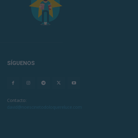
SÍGUENOS
Contacto:
david@noescinetodoloquereluce.com