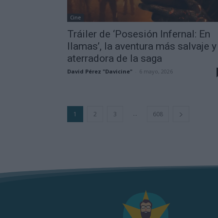
Cine
Tráiler de ‘Posesión Infernal: En
llamas’, la aventura más salvaje y
aterradora de la saga
David Pérez "Davicine"
-
6 mayo, 2026
...
1
2
3
608