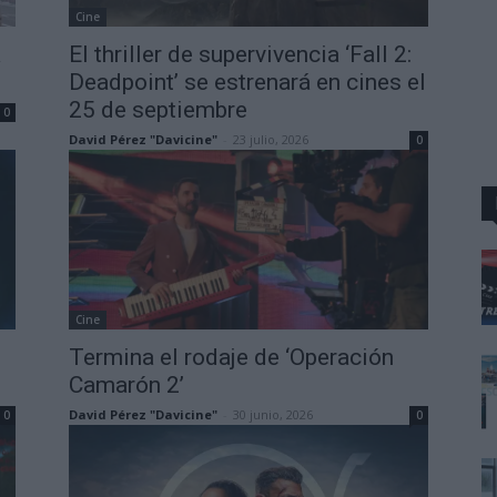
Cine
a
El thriller de supervivencia ‘Fall 2:
Deadpoint’ se estrenará en cines el
25 de septiembre
0
David Pérez "Davicine"
-
23 julio, 2026
0
Cine
Termina el rodaje de ‘Operación
Camarón 2’
David Pérez "Davicine"
-
30 junio, 2026
0
0