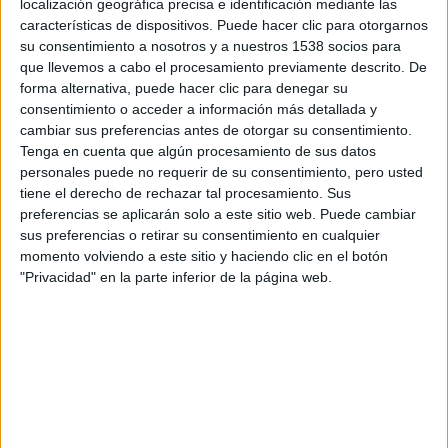
localización geográfica precisa e identificación mediante las
en solitario con el propósito de convertirla en la primera
características de dispositivos. Puede hacer clic para otorgarnos
su consentimiento a nosotros y a nuestros 1538 socios para
mujer libre, un modelo de mujer feminista de futuro en lo
que llevemos a cabo el procesamiento previamente descrito. De
que parecía más un experimento eugenésico que un
forma alternativa, puede hacer clic para denegar su
proyecto educativo. De hecho, la película comienza en un
consentimiento o acceder a información más detallada y
tono (quizá excesivamente) didáctico que mediante la voz
cambiar sus preferencias antes de otorgar su consentimiento.
en off pone al espectador sobre aviso de en qué se
Tenga en cuenta que algún procesamiento de sus datos
personales puede no requerir de su consentimiento, pero usted
fundamente la eugenesia y cuáles eran las pretensiones
tiene el derecho de rechazar tal procesamiento. Sus
(un tanto aberrantes) de Aurora que, para comenzar, erró
preferencias se aplicarán solo a este sitio web. Puede cambiar
hasta en el significado del nombre de su hija, para ella
sus preferencias o retirar su consentimiento en cualquier
Hildegart significaba “jardín de la sabiduría” cuando, en
momento volviendo a este sitio y haciendo clic en el botón
"Privacidad" en la parte inferior de la página web.
realidad, el origen etimológico de Hilde (diminutivo de
Griselda) es batalla.
El rígido proyecto formativo incluía estrictas normas
alimentarias, de actividad física y de estudio que
convirtieron a la joven Hildegart en poco menos que una
superdotada que hablaba varios idiomas, se licenció en