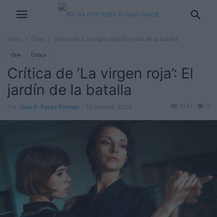
Inicio
Cine
Crítica de ’La virgen roja’: El jardín de la batalla
Cine
Crítica
Crítica de ’La virgen roja’: El
jardín de la batalla
1541
0
Por
Jose F. Perez Pertejo
-
12 octubre, 2024