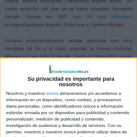
madre, Aurora Rodríguez Carballeira (
Najwa Nimri
). Un
turbio episodio del que ya se había ocupado
Fernando
Fernán Gómez
en 1977 con
Mi hija Hildegart
protagonizada por
Amparo Soler Leal
y
Carmen Roldán
.
Aunque argumentalmente ambas películas son muy
similares (al fin y al cabo, cuentan la misma historia),
difieren en casi todo lo demás. Tanto el tratamiento visual,
como la puesta en escena, el abordaje narrativo o los
registros interpretativos son muy diferentes en uno y otro
Su privacidad es importante para
film. Intuyo que todas estas diferencias serán las que han
nosotros
llevado a que
Paula Ortiz
haya visto pertinente hacer una
Nosotros y nuestros
socios
almacenamos y/o accedemos a
nueva película sobre esta misma historia cuando la
información en un dispositivo, como cookies, y procesamos
anterior, dicho sea de paso, era ya bastante buena.
datos personales, como identificadores únicos e información
estándar enviada por un dispositivo para publicidad y contenido
personalizado, medición de publicidad y contenido,
El punto de partida argumental es la decisión de Aurora,
investigación de audiencia y desarrollo de servicios.
Con su
una mujer soltera, de tener una hija con alguien que nunca
permiso, nosotros y nuestros socios podemos utilizar datos de
le reclamase su paternidad (un cura) para criarla y educarla