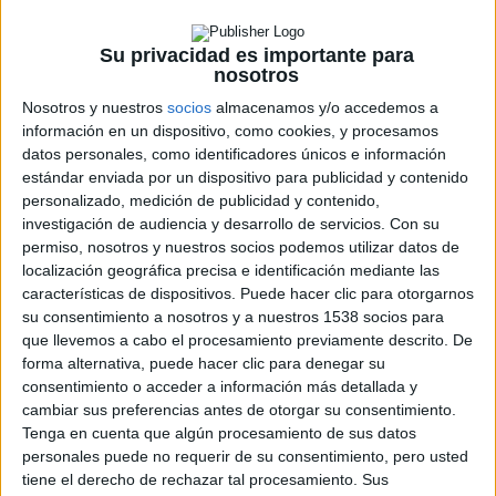
Cuando su pistola desaparece, sospecha de su mujer y
sus hijas, imponiendo medidas draconianas que tensan los
Su privacidad es importante para
nosotros
lazos familiares a medida que las normas sociales se
desmoronan.
Nosotros y nuestros
socios
almacenamos y/o accedemos a
información en un dispositivo, como cookies, y procesamos
datos personales, como identificadores únicos e información
Nuestra opinión:
The Seed of the Sacred Fig
es un
estándar enviada por un dispositivo para publicidad y contenido
contundente drama alegórico realizado por
Mohammad
personalizado, medición de publicidad y contenido,
Rasoulof
que toma como punto de partida la muerte en
investigación de audiencia y desarrollo de servicios.
Con su
permiso, nosotros y nuestros socios podemos utilizar datos de
2023 de la joven
Mahsa Amini
a manos de las autoridades
localización geográfica precisa e identificación mediante las
iraníes por llevar un «hiyab inadecuado». El director utiliza
características de dispositivos. Puede hacer clic para otorgarnos
imágenes reales grabadas con dispositivos móviles de las
su consentimiento a nosotros y a nuestros 1538 socios para
manifestaciones que clamaban justicia por la chica y las
que llevemos a cabo el procesamiento previamente descrito. De
forma alternativa, puede hacer clic para denegar su
intercala dentro de una historia familiar que no deja de ser
consentimiento o acceder a información más detallada y
una radiografía de la sociedad iraní contemporánea.
cambiar sus preferencias antes de otorgar su consentimiento.
Tenga en cuenta que algún procesamiento de sus datos
El patriarca de esa familia es ascendido a juez de
personales puede no requerir de su consentimiento, pero usted
tiene el derecho de rechazar tal procesamiento. Sus
instrucción y ante la creciente ola de disturbios se