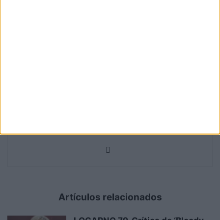
multitud de festivales de cine nacionales e internacionales
como San Sebastián, Sundance, Locarno, Seminci, Sitges,
Málaga, Sevilla, Nits de Cinema Oriental (Vic), Atlàntida...
Actualmente soy miembro de AICE (Asociación de
Informadores Cinematográficos de España), PIC (Asociación
de Periodistas Iberoamericanos de Cine), ACCEC
(Associació Catalana de la Crítica i l'Escriptura
Cinematográfica) y Blogos de Oro (Asociación de Premios
de Cine Independiente). Codirector y Programador en PUFA
(Pucela Fantástica), Festival Internacional de Cine de
Fantástico y de Terror de Valladolid.
Artículos relacionados