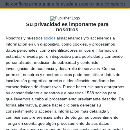
de confianza mutua que le ayuda a superar sus complejos
y afrontar una nueva etapa hacia la madurez. La
consagración de la primavera es una historia sobre ese
Su privacidad es importante para
momento vital en el que todo es posible y sobre cómo el
nosotros
encuentro más inesperado nos puede cambiar la vida.
Nosotros y nuestros
socios
almacenamos y/o accedemos a
información en un dispositivo, como cookies, y procesamos
La consagración de la primavera
está dirigida por
datos personales, como identificadores únicos e información
Fernando Franco
e interpretada por
Valeria Sorolla, Telmo
estándar enviada por un dispositivo para publicidad y contenido
personalizado, medición de publicidad y contenido,
Irureta
y
Emma Suárez.
La película se estrena en España el
investigación de audiencia y desarrollo de servicios.
Con su
30 de septiembre de 2022 de la mano de
La Aventura
permiso, nosotros y nuestros socios podemos utilizar datos de
Audiovisual,
localización geográfica precisa e identificación mediante las
características de dispositivos. Puede hacer clic para otorgarnos
su consentimiento a nosotros y a nuestros 1538 socios para
Un tema difícil
que llevemos a cabo el procesamiento previamente descrito. De
forma alternativa, puede hacer clic para denegar su
En una sociedad que ha avanzado mucho en términos de
consentimiento o acceder a información más detallada y
cambiar sus preferencias antes de otorgar su consentimiento.
respeto a las minorías y a la diversidad, también se ha
Tenga en cuenta que algún procesamiento de sus datos
mejorado mucho en el tratamiento de las personas con
personales puede no requerir de su consentimiento, pero usted