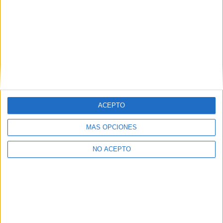
¿
Qué te ha parecido la película La consagración de la
primavera
?
La consagración de la
primavera
ACEPTO
7
MÁS OPCIONES
NO ACEPTO
PUNTUACIÓN
7.0/10
Comparte esto: