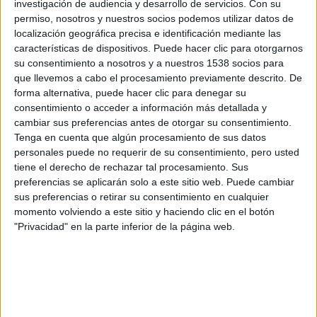
investigación de audiencia y desarrollo de servicios.
Con su
del mundo de los payasos.
permiso, nosotros y nuestros socios podemos utilizar datos de
localización geográfica precisa e identificación mediante las
características de dispositivos. Puede hacer clic para otorgarnos
Al mismo tiempo, al contar la historia de las tercas y
su consentimiento a nosotros y a nuestros 1538 socios para
obcecadas payasas haciendo teatro en una sala
que llevemos a cabo el procesamiento previamente descrito. De
amenazada por la policía,
Hernán Gené
realiza un sentido
forma alternativa, puede hacer clic para denegar su
consentimiento o acceder a información más detallada y
homenaje a todos los actores y actrices que día a día
cambiar sus preferencias antes de otorgar su consentimiento.
hacen de este arte tan frágil un mundo maravilloso e
Tenga en cuenta que algún procesamiento de sus datos
inabarcable.
personales puede no requerir de su consentimiento, pero usted
tiene el derecho de rechazar tal procesamiento. Sus
Las trágicas payasas de Shakespeare
está escrita y
preferencias se aplicarán solo a este sitio web. Puede cambiar
sus preferencias o retirar su consentimiento en cualquier
dirigida por
Hernán Gené
e interpretada por
Esther
momento volviendo a este sitio y haciendo clic en el botón
Acevedo, Lidia Navarro, Georgina Rey
y
Maribel Vitar
, con
"Privacidad" en la parte inferior de la página web.
Maite Esteban Oliva
como payasa invitada y artista aérea
.
La obra se estrenó el 31 de marzo de 2024 en el
Teatro
Pavón
, donde se representará todo el mes de abril.