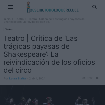
Inicio
Teatro
Teatro | Crítica de ‘Las trágicas payasas de
Shakespeare’: La reivindicación de...
Teatro
Teatro | Crítica de ‘Las
trágicas payasas de
Shakespeare’: La
reivindicación de los oficios
del circo
6286
0
Por
Laura Zurita
-
2 abril, 2024