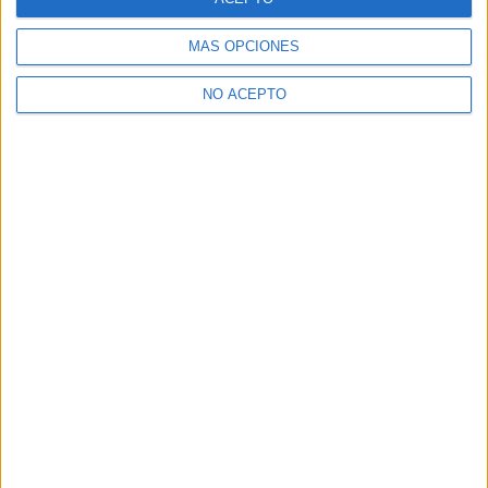
ese desenfado deleita a los más pequeños y crea una
complicidad evidente y muy especial entre las actrices y
MÁS OPCIONES
su joven público.
NO ACEPTO
¿Qué te ha parecido la obra de teatro
Las trágicas payasas de Shakespeare
?
Comparte esto:
Relacionado