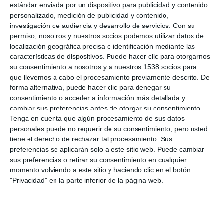
estándar enviada por un dispositivo para publicidad y contenido
personalizado, medición de publicidad y contenido,
investigación de audiencia y desarrollo de servicios.
Con su
Póster internacional de la nueva
permiso, nosotros y nuestros socios podemos utilizar datos de
versión de ‘La maldición (The
localización geográfica precisa e identificación mediante las
Grudge)’
características de dispositivos. Puede hacer clic para otorgarnos
David Pérez "Davicine"
-
9 noviembre, 2019
su consentimiento a nosotros y a nuestros 1538 socios para
que llevemos a cabo el procesamiento previamente descrito. De
Nuevo póster y terrorífico primer
forma alternativa, puede hacer clic para denegar su
tráiler de ‘La maldición (The
consentimiento o acceder a información más detallada y
Grudge)’
cambiar sus preferencias antes de otorgar su consentimiento.
Tenga en cuenta que algún procesamiento de sus datos
David Pérez "Davicine"
-
28 octubre, 2019
personales puede no requerir de su consentimiento, pero usted
tiene el derecho de rechazar tal procesamiento. Sus
Primer póster de ‘The Grudge’,
preferencias se aplicarán solo a este sitio web. Puede cambiar
nueva versión de ‘La Maldición’
sus preferencias o retirar su consentimiento en cualquier
David Pérez "Davicine"
-
13 octubre, 2019
momento volviendo a este sitio y haciendo clic en el botón
"Privacidad" en la parte inferior de la página web.
Primeras imágenes de ‘The
Grudge’, nueva versión de ‘La