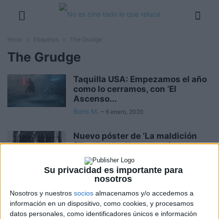
Inicio
Etiquetas
The Grudge
The Grudge
Taquilla USA: Empezamos el año
como lo cerramos, con ‘El
Ascenso...
Boris M.
-
6 enero, 2020
Nuevo póster de ‘La maldición
(The Grudge)’ con lo más
icónico...
David Pérez "Davicine"
-
17 diciembre, 2019
Su privacidad es importante para
nosotros
Escalofriante tráiler sin censura
Nosotros y nuestros
socios
almacenamos y/o accedemos a
de ‘La maldición (The Grudge)’
información en un dispositivo, como cookies, y procesamos
datos personales, como identificadores únicos e información
David Pérez "Davicine"
-
13 diciembre, 2019