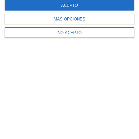
del Campo: Arantxa Echevarría
ACEPTO
recibe...
MÁS OPCIONES
David Pérez "Davicine"
-
11 marzo, 2019
NO ACEPTO
1
2
3
SOBRE NOSOTROS
No es cine todo lo que reluce
es una web dedicada a la
crítica y actualidad tanto de cine como de series, sin
olvidarse del formato físico, festivales, entrevistas,
concursos...