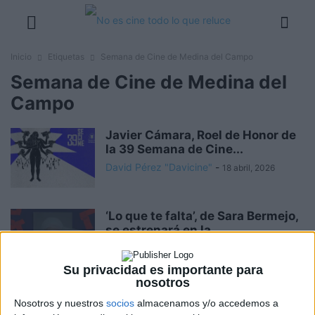
Inicio
Etiquetas
Semana de Cine de Medina del Campo
Semana de Cine de Medina del
Campo
Javier Cámara, Roel de Honor de
la 39 Semana de Cine...
David Pérez "Davicine"
-
18 abril, 2026
‘Lo que te falta’, de Sara Bermejo,
se estrenará en la...
David Pérez "Davicine"
-
24 febrero, 2025
Su privacidad es importante para
nosotros
Anna Marchessi, Actriz del Siglo
Nosotros y nuestros
socios
almacenamos y/o accedemos a
XXI de la 36 Semana de...