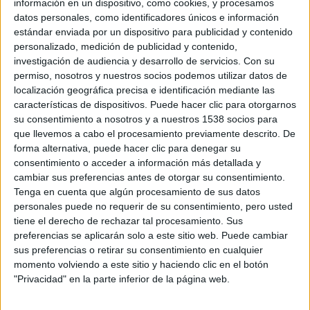
información en un dispositivo, como cookies, y procesamos
David Pérez "Davicine"
-
11 marzo, 2023
datos personales, como identificadores únicos e información
estándar enviada por un dispositivo para publicidad y contenido
personalizado, medición de publicidad y contenido,
Alauda Ruiz de Azúa, Directora
investigación de audiencia y desarrollo de servicios.
Con su
del Siglo XXI de la 36...
permiso, nosotros y nuestros socios podemos utilizar datos de
localización geográfica precisa e identificación mediante las
David Pérez "Davicine"
-
11 marzo, 2023
características de dispositivos. Puede hacer clic para otorgarnos
su consentimiento a nosotros y a nuestros 1538 socios para
que llevemos a cabo el procesamiento previamente descrito. De
Nacho Sánchez, Actor del Siglo
forma alternativa, puede hacer clic para denegar su
XXI de la 36 Semana de...
consentimiento o acceder a información más detallada y
David Pérez "Davicine"
-
11 marzo, 2023
cambiar sus preferencias antes de otorgar su consentimiento.
Tenga en cuenta que algún procesamiento de sus datos
personales puede no requerir de su consentimiento, pero usted
Karra Elejalde, Roel de Honor de
tiene el derecho de rechazar tal procesamiento. Sus
la 36 Semana de Cine...
preferencias se aplicarán solo a este sitio web. Puede cambiar
sus preferencias o retirar su consentimiento en cualquier
David Pérez "Davicine"
-
5 marzo, 2023
momento volviendo a este sitio y haciendo clic en el botón
"Privacidad" en la parte inferior de la página web.
Óscar de la Fuente recibe el Roel