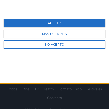
SOBRE NOSOTROS
No es cine todo lo que reluce
es una web dedicada a la
crítica y actualidad tanto de cine como de series, sin
olvidarse del formato físico, festivales, entrevistas,
ACEPTO
concursos...
MÁS OPCIONES
Desde 2008 viviendo la pasión por el séptimo arte.
NO ACEPTO
SÍGUENOS
Crítica
Cine
TV
Teatro
Formato Físico
Festivales
Contacto