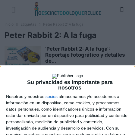
Inicio
Etiquetas
Peter Rabbit 2: A la fuga
Peter Rabbit 2: A la fuga
‘Peter Rabbit 2: A la fuga‘:
Reportaje fotográfico y detalles
de...
David Pérez "Davicine"
-
13 diciembre, 2021
Su privacidad es importante para
Vídeo avance y recomendación
nosotros
de la semana: 16 de julio de...
Nosotros y nuestros
socios
almacenamos y/o accedemos a
Boris M.
-
16 julio, 2021
información en un dispositivo, como cookies, y procesamos
datos personales, como identificadores únicos e información
estándar enviada por un dispositivo para publicidad y contenido
Estrenos de cine de la semana: 16
personalizado, medición de publicidad y contenido,
de julio de 2021
investigación de audiencia y desarrollo de servicios.
Con su
Boris M.
-
16 julio, 2021
permiso, nosotros y nuestros socios podemos utilizar datos de