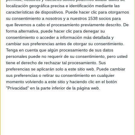
localización geográfica precisa e identificación mediante las
características de dispositivos. Puede hacer clic para otorgarnos
Sony retrasa ‘Ghostbusters:
su consentimiento a nosotros y a nuestros 1538 socios para
Afterlife’, ‘Morbius’ y muchas
que llevemos a cabo el procesamiento previamente descrito. De
más películas
forma alternativa, puede hacer clic para denegar su
consentimiento o acceder a información más detallada y
David Pérez "Davicine"
-
31 marzo, 2020
cambiar sus preferencias antes de otorgar su consentimiento.
Tenga en cuenta que algún procesamiento de sus datos
Teaser tráiler y póster de ‘Peter
personales puede no requerir de su consentimiento, pero usted
Rabbit 2: A la fuga’
tiene el derecho de rechazar tal procesamiento. Sus
David Pérez "Davicine"
-
17 octubre, 2019
preferencias se aplicarán solo a este sitio web. Puede cambiar
sus preferencias o retirar su consentimiento en cualquier
momento volviendo a este sitio y haciendo clic en el botón
"Privacidad" en la parte inferior de la página web.