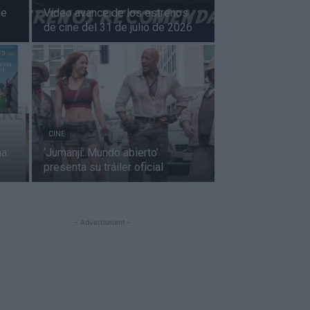
de
Vídeo avance de los estrenos
de cine del 31 de julio de 2026
CINE
a:
‘Jumanji: Mundo abierto’
presenta su tráiler oficial
- Advertisment -