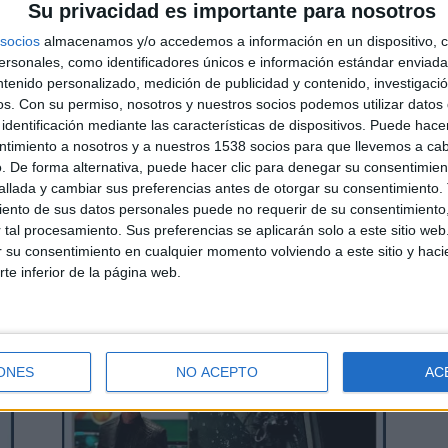
Su privacidad es importante para nosotros
socios
almacenamos y/o accedemos a información en un dispositivo, c
sonales, como identificadores únicos e información estándar enviada 
Cine
ntenido personalizado, medición de publicidad y contenido, investigaci
Kim Ki-Duk y su ‘Aliento’
os.
Con su permiso, nosotros y nuestros socios podemos utilizar datos 
David Pérez "Davicine"
-
17 junio, 2008
identificación mediante las características de dispositivos. Puede hacer
0
ntimiento a nosotros y a nuestros 1538 socios para que llevemos a ca
0
. De forma alternativa, puede hacer clic para denegar su consentimien
llada y cambiar sus preferencias antes de otorgar su consentimiento.
ento de sus datos personales puede no requerir de su consentimiento, 
tal procesamiento. Sus preferencias se aplicarán solo a este sitio we
ar su consentimiento en cualquier momento volviendo a este sitio y haci
rte inferior de la página web.
Cine
s
Póster de ‘Vicky Cristina
Barcelona’
ONES
NO ACEPTO
AC
0
David Pérez "Davicine"
-
17 junio, 2008
0