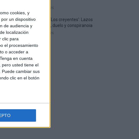
sacrificio
2 agosto, 2026
omo cookies, y
por un dispositivo
Crítica de ‘Los creyentes’: Lazos
familiares, duelo y conspiranoia
ón de audiencia y
de localización
1 agosto, 2026
 clic para
bo el procesamiento
to o acceder a
Tenga en cuenta
pero usted tiene el
b. Puede cambiar sus
endo clic en el botón
EPTO