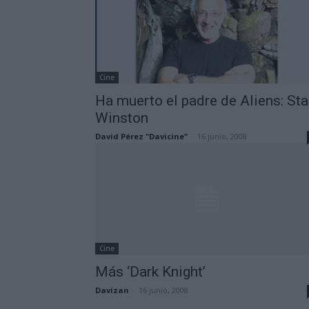
Cine
Ha muerto el padre de Aliens: St
Winston
David Pérez "Davicine"
-
16 junio, 2008
Cine
Más ‘Dark Knight’
Davizan
-
16 junio, 2008