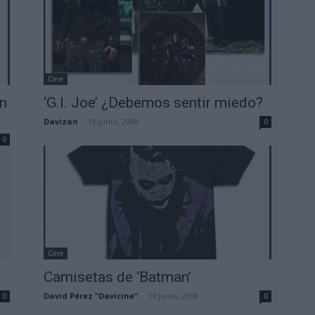
Cine
an
‘G.I. Joe’ ¿Debemos sentir miedo?
Davizan
-
16 junio, 2008
0
0
Cine
Camisetas de ‘Batman’
David Pérez "Davicine"
-
16 junio, 2008
0
0