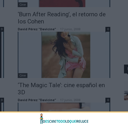
Cine
‘Burn After Reading’, el retorno de
los Cohen
David Pérez "Davicine"
-
17 junio, 2008
0
0
Cine
‘The Magic Tale’: cine español en
3D
David Pérez "Davicine"
-
17 junio, 2008
0
0