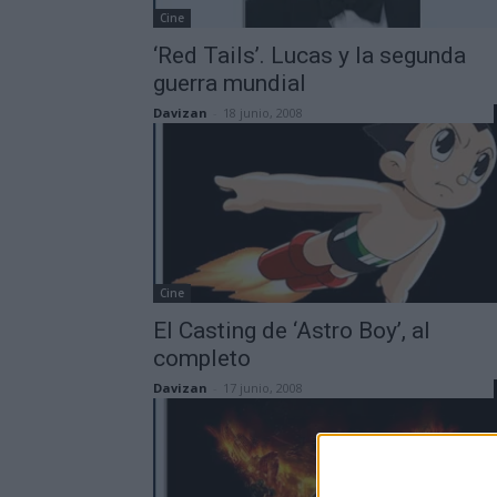
Cine
‘Red Tails’. Lucas y la segunda
guerra mundial
Davizan
-
18 junio, 2008
Cine
El Casting de ‘Astro Boy’, al
completo
Davizan
-
17 junio, 2008