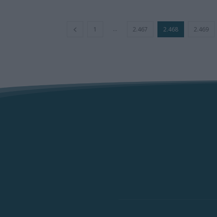
...
1
2.467
2.468
2.469