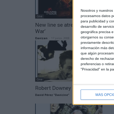
Nosotros y nuestros
procesamos datos per
Cine
para publicidad y co
New line se atreve con ‘Gears of
desarrollo de servici
War’
geográfica precisa e 
otorgarnos su conse
Davizan
-
17 junio, 2008
previamente descrito
información más deta
que algún procesami
derecho de rechazar 
preferencias o retir
"Privacidad" en la pa
Cine
Robert Downey Jr. y sus proyecto
MÁS OPCI
David Pérez "Davicine"
-
17 junio, 2008