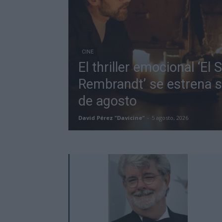
CINE
El thriller emocional ‘El
Rembrandt’ se estrena so
de agosto
David Pérez "Davicine"
-
5 agosto, 2026