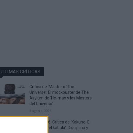
ÚLTIMAS CRÍTICAS
Crítica de ‘Master of the
Universe’: El mockbuster de The
Asylum de ‘He-man y los Masters
del Universo’
3 agosto, 2026
AMFF 2026. Crítica de ‘Kokuho. El
maestro del kabuki’: Disciplina y