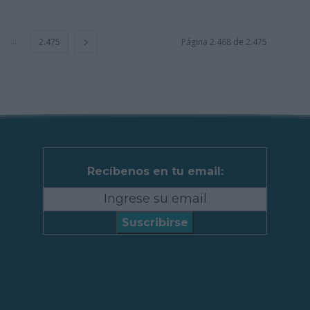
...
2.475
Página 2.468 de 2.475
Recíbenos en tu email:
Suscribirse