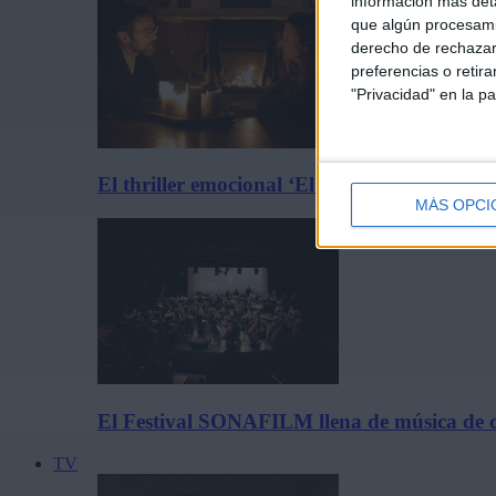
información más deta
que algún procesami
derecho de rechazar 
preferencias o retir
"Privacidad" en la pa
El thriller emocional ‘El Síndrome Rembrand
MÁS OPCI
El Festival SONAFILM llena de música de c
TV