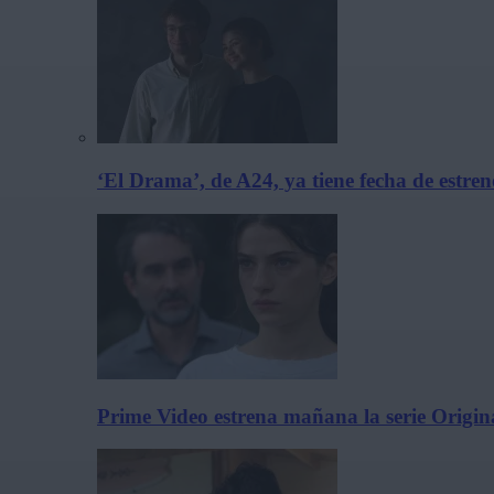
‘El Drama’, de A24, ya tiene fecha de estre
Prime Video estrena mañana la serie Origina