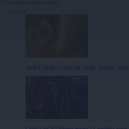
Crítica
AMFF 2026. Crítica de ‘Truly Naked’: Pre
Crítica de ‘El último mono’: Comedia poco