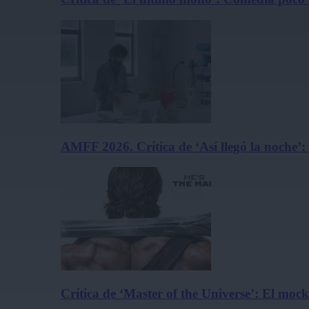
AMFF 2026. Crítica de ‘Así llegó la noche’:
Crítica de ‘Master of the Universe’: El m