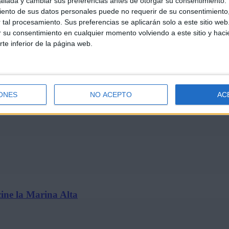
llada y cambiar sus preferencias antes de otorgar su consentimiento.
ento de sus datos personales puede no requerir de su consentimiento, 
tal procesamiento. Sus preferencias se aplicarán solo a este sitio we
ar su consentimiento en cualquier momento volviendo a este sitio y haci
rte inferior de la página web.
t’ se estrena solo en cines…
ONES
NO ACEPTO
AC
ine la Marina Alta