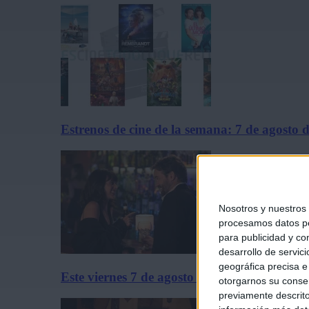
Estrenos de cine de la semana: 7 de agosto 
Nosotros y nuestros
procesamos datos per
para publicidad y co
desarrollo de servici
geográfica precisa e 
Este viernes 7 de agosto se estrena solo en c
otorgarnos su conse
previamente descrito