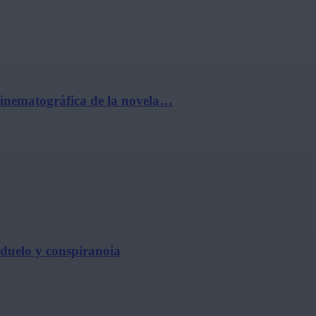
cinematográfica de la novela…
, duelo y conspiranoia