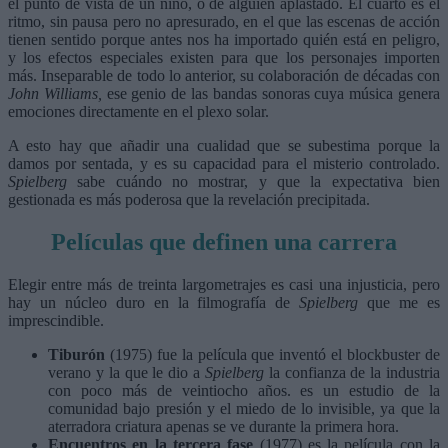
el punto de vista de un niño, o de alguien aplastado. El cuarto es el
ritmo, sin pausa pero no apresurado, en el que las escenas de acción
tienen sentido porque antes nos ha importado quién está en peligro,
y los efectos especiales existen para que los personajes importen
más. Inseparable de todo lo anterior, su colaboración de décadas con
John Williams,
ese genio de las bandas sonoras cuya música genera
emociones directamente en el plexo solar.
A esto hay que añadir una cualidad que se subestima porque la
damos por sentada, y es su capacidad para el misterio controlado.
Spielberg
sabe cuándo no mostrar, y que la expectativa bien
gestionada es más poderosa que la revelación precipitada.
Películas que definen una carrera
Elegir entre más de treinta largometrajes es casi una injusticia, pero
hay un núcleo duro en la filmografía de
Spielberg
que me es
imprescindible.
Tiburón
(1975) fue la película que inventó el blockbuster de
verano y la que le dio a
Spielberg
la confianza de la industria
con poco más de veintiocho años. es un estudio de la
comunidad bajo presión y el miedo de lo invisible, ya que la
aterradora criatura apenas se ve durante la primera hora.
Encuentros en la tercera fase
(1977) es la película con la