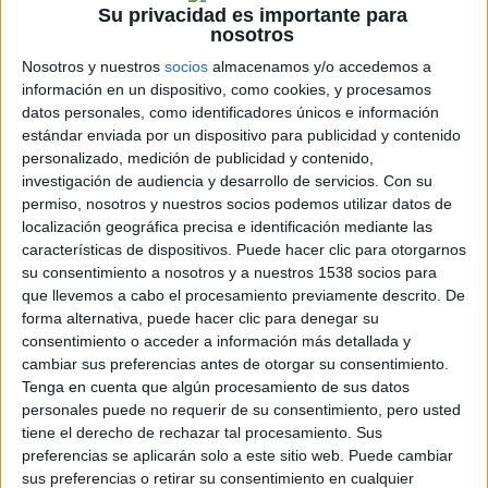
revelación
hace bien, porque
Spielberg
sabe hacerlo, es convertir
Su privacidad es importante para
esas dos líneas argumentales en algo que nos importa
nosotros
emocionalmente y no solo por su valor de espectáculo.
Nosotros y nuestros
socios
almacenamos y/o accedemos a
Spielberg
, como siempre, rueda como los ángeles, eligiendo los
información en un dispositivo, como cookies, y procesamos
encuadres y las puestas en escena que dan significado a la historia
datos personales, como identificadores únicos e información
sin que parezcan artificiosos. Tanto el montaje como la fotografía
estándar enviada por un dispositivo para publicidad y contenido
tienen esa clase de perfección que brota de una colaboración de años
personalizado, medición de publicidad y contenido,
entre profesionales que entienden el cine de manera similar, y
investigación de audiencia y desarrollo de servicios.
Con su
buscan la excelencia en una historia que tenga contenido y
significado. Las escenas de acción en
El día de la revelación
tienen
permiso, nosotros y nuestros socios podemos utilizar datos de
sentido porque suceden a personas que ya conocemos. La tensión se
localización geográfica precisa e identificación mediante las
sostiene porque
Spielberg
dosifica la información con precisión de
características de dispositivos. Puede hacer clic para otorgarnos
relojero: sabemos que pasa algo, no sabemos exactamente qué, y esa
su consentimiento a nosotros y a nuestros 1538 socios para
distancia entre lo que intuimos y lo que nos confirman es el motor de
que llevemos a cabo el procesamiento previamente descrito. De
la película entera. Cierto, hay momentos en los que hay que estirar
forma alternativa, puede hacer clic para denegar su
nuestra suspensión de incredulidad, pero lo hacemos con gusto,
porque la historia está lo suficientemente bien construida como para
consentimiento o acceder a información más detallada y
que nos importe su lógica interna más que la verosimilitud
cambiar sus preferencias antes de otorgar su consentimiento.
milimétrica.
Tenga en cuenta que algún procesamiento de sus datos
personales puede no requerir de su consentimiento, pero usted
Lo que más llama la atención, sin embargo, no es el oficio ni la
tiene el derecho de rechazar tal procesamiento. Sus
técnica, sino la actitud. En un momento en que muchos directores
preferencias se aplicarán solo a este sitio web. Puede cambiar
veteranos se encierran en lo autobiográfico, en lo retrospectivo o
incluso lo amargo,
El día de la revelación
elige la ciencia ficción
sus preferencias o retirar su consentimiento en cualquier