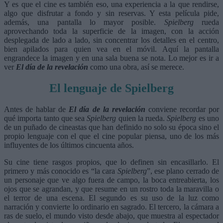
Y es que el cine es también eso, una experiencia a la que rendirse,
algo que disfrutar a fondo y sin reservas. Y esta película pide,
además, una pantalla lo mayor posible.
Spielberg
rueda
aprovechando toda la superficie de la imagen, con la acción
desplegada de lado a lado, sin concentrar los detalles en el centro,
bien apilados para quien vea en el móvil. Aquí la pantalla
engrandece la imagen y en una sala buena se nota. Lo mejor es ir a
ver
El día de la revelación
como una obra, así se merece.
El lenguaje de Spielberg
Antes de hablar de
El día de la revelación
conviene recordar por
qué importa tanto que sea
Spielberg
quien la rueda.
Spielberg
es uno
de un puñado de cineastas que han definido no solo su época sino el
propio lenguaje con el que el cine popular piensa, uno de los más
influyentes de los últimos cincuenta años.
Su cine tiene rasgos propios, que lo definen sin encasillarlo. El
primero y más conocido es “la cara
Spielberg
”, ese plano cerrado de
un personaje que ve algo fuera de campo, la boca entreabierta, los
ojos que se agrandan, y que resume en un rostro toda la maravilla o
el terror de una escena. El segundo es su uso de la luz como
narración y convierte lo ordinario en sagrado. El tercero, la cámara a
ras de suelo, el mundo visto desde abajo, que muestra al espectador