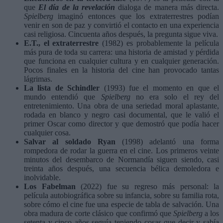
que
El día de la revelación
dialoga de manera más directa.
Spielberg
imaginó entonces que los extraterrestres podían
venir en son de paz y convirtió el contacto en una experiencia
casi religiosa. Cincuenta años después, la pregunta sigue viva.
E.T., el extraterrestre
(1982) es probablemente la película
más pura de toda su carrera: una historia de amistad y pérdida
que funciona en cualquier cultura y en cualquier generación.
Pocos finales en la historia del cine han provocado tantas
lágrimas.
La lista de Schindler
(1993) fue el momento en que el
mundo entendió que
Spielberg
no era solo el rey del
entretenimiento. Una obra de una seriedad moral aplastante,
rodada en blanco y negro casi documental, que le valió el
primer Oscar como director y que demostró que podía hacer
cualquier cosa.
Salvar al soldado Ryan
(1998) adelantó una forma
rompedora de rodar la guerra en el cine. Los primeros veinte
minutos del desembarco de Normandía siguen siendo, casi
treinta años después, una secuencia bélica demoledora e
inolvidable.
Los Fabelman
(2022) fue su regreso más personal: la
película autobiográfica sobre su infancia, sobre su familia rota,
sobre cómo el cine fue una especie de tabla de salvación. Una
obra madura de corte clásico que confirmó que
Spielberg
a los
setenta y cinco años seguía teniendo cosas que decir y sabía