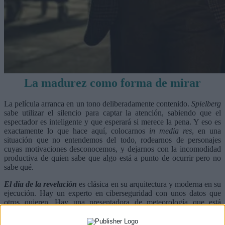
La madurez como forma de mirar
La película arranca en un tono deliberadamente contenido.
Spielberg
sabe utilizar el silencio para captar la atención, sabiendo que el
espectador es inteligente y que esperará si merece la pena. Y eso es
exactamente lo que hace aquí, colocarnos
in media res
, en una
situación que no entendemos del todo, rodearnos de personajes
cuyas motivaciones desconocemos, y dejarnos con la incomodidad
productiva de quien sabe que algo está a punto de ocurrir pero no
sabe qué.
El día de la revelación
es clásica en su arquitectura y moderna en su
ejecución. Hay un experto en ciberseguridad con unos datos que
otros quieren. Hay una presentadora de meteorología que está
preparando un avance en su carrera y va a verse arrastrada por un
cambio mucho mayor y más determinante. Lo que
El día de la