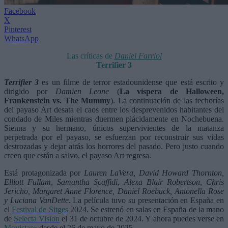
Facebook
X
Pinterest
WhatsApp
Las críticas de
Daniel Farriol
Terrifier 3
Terrifier 3
es un filme de terror estadounidense que está escrito y
dirigido por
Damien Leone
(
La víspera de Halloween,
Frankenstein vs. The Mummy
). La continuación de las fechorías
del payaso Art desata el caos entre los desprevenidos habitantes del
condado de Miles mientras duermen plácidamente en Nochebuena.
Sienna y su hermano, únicos supervivientes de la matanza
perpetrada por el payaso, se esfuerzan por reconstruir sus vidas
destrozadas y dejar atrás los horrores del pasado. Pero justo cuando
creen que están a salvo, el payaso Art regresa.
Está protagonizada por
Lauren LaVera, David Howard Thornton,
Elliott Fullam, Samantha Scaffidi, Alexa Blair Robertson, Chris
Jericho, Margaret Anne Florence, Daniel Roebuck, Antonella Rose
y Luciana VanDette
. La película tuvo su presentación en España en
el
Festival de Sitges
2024. Se estrenó en salas en España de la mano
de
Selecta Vision
el 31 de octubre de 2024. Y ahora puedes verse en
Movistar+
desde el 26 de mayo de 2025.