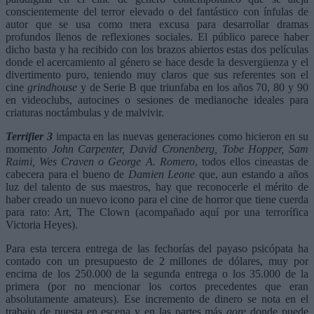
conscientemente del terror elevado o del fantástico con ínfulas de
autor que se usa como mera excusa para desarrollar dramas
profundos llenos de reflexiones sociales. El público parece haber
dicho basta y ha recibido con los brazos abiertos estas dos películas
donde el acercamiento al género se hace desde la desvergüenza y el
divertimento puro, teniendo muy claros que sus referentes son el
cine
grindhouse
y de Serie B que triunfaba en los años 70, 80 y 90
en videoclubs, autocines o sesiones de medianoche ideales para
criaturas noctámbulas y de malvivir.
Terrifier 3
impacta en las nuevas generaciones como hicieron en su
momento
John Carpenter, David Cronenberg, Tobe Hopper, Sam
Raimi, Wes Craven o George A. Romero
, todos ellos cineastas de
cabecera para el bueno de
Damien Leone
que, aun estando a años
luz del talento de sus maestros, hay que reconocerle el mérito de
haber creado un nuevo icono para el cine de horror que tiene cuerda
para rato: Art, The Clown (acompañado aquí por una terrorífica
Victoria Heyes).
Para esta tercera entrega de las fechorías del payaso psicópata ha
contado con un presupuesto de 2 millones de dólares, muy por
encima de los 250.000 de la segunda entrega o los 35.000 de la
primera (por no mencionar los cortos precedentes que eran
absolutamente amateurs). Ese incremento de dinero se nota en el
trabajo de puesta en escena y en las partes más
gore
donde puede