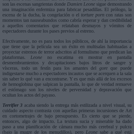
son las escenas sangrientas donde
Damien Leone
sigue demostrando
una imaginación enfermiza para fabricar pesadillas. El prólogo, la
escena de la ducha, la congelación o el
torture porn
con ratas son
momentos tan nauseabundos como cabría esperar y dan credibilidad
a aquellos comentarios que relataban desmayos y vómitos de
espectadores durante los pases previos al estreno.
Efectivamente, no es para todos los públicos, de ahí la importancia
que tiene que la película sea un éxito en multisalas habituadas a
proyectar estrenos de terror adscritos al formulismo que predican las
plataformas.
Leone
no escatima en mostrar en pantalla
desmembramientos y decapitaciones bajos litros de sangre y
vísceras, todo un festín para los amantes del
gore
que puede
indigestarse mucho a espectadores incautos que se acerquen a la sala
sin saber lo qué van a encontrarse. Y es que más allá de los excesos
de hemoglobina que salpican la pantalla, lo que de verdad remueve
el estómago son los niveles de perversidad y depravación que
ocultan los actos del payaso.
Terrifier 3
acaba siendo la entrega más estilizada a nivel visual, su
cuidado aspecto contrasta con aquellas primeras incursiones de Art
en cortometrajes de bajo presupuesto. Es cierto que se pierde,
entonces, algo de impacto. La textura sucia y miserable ha dado
paso a una planificación de cámara mucho más cerebral y pulcra
(bajo la mugre de los menudillos), pero
Leone
sabe a qué está