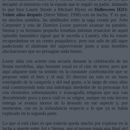
decapitó al monstruo con la espada que le regaló su padre, imitando
lo que hizo Laurie Strode a Michael Myers en
Halloween H2O:
Veinte años después
(Steve Miner, 1998) con un hacha. Y es que,
en muchos sentidos, las similitudes entre la saga creada por
John
Carpenter
y esta de
Damien Leone
parecen avanzar en paralelo.
Sienna y su hermano pequeño Jonathan intentan resarcirse de aquel
episodio traumático (igual que le sucedía a Laurie), ella ha estado
recuperándose en un centro psiquiátrico, pero tras salir de allí sigue
padeciendo el síndrome del superviviente junto a unas horribles
alucinaciones que no presagian nada bueno.
Leone
sitúa con acierto esta secuela durante la celebración de las
fiestas navideñas, algo bastante usual en el cine de terror, pero que
aquí adquiere todo su sentido en la constante confrontación que se
propone entre el bien y el mal. El director no solo es un buen
coreógrafo de la casquería y del mal gusto, a lo largo de estos años
está construyendo toda una mitología alrededor de su personaje Art
con elementos sobrenaturales e iconografía religiosa que nos van
descubriendo poco a poco cuál es su origen, aunque en esta tercera
entrega se avanza menos de lo deseado en ese aspecto y, por
momentos, cae en la redundancia respecto a lo que ya se había
explicado en la segunda parte.
Lo que sí está claro es que todavía queda mucho por explorar en la
lucha a muerte entre Art y Sienna, que el payaso tenga una
final girl