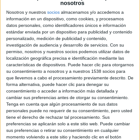
explícita y gratuita, y les dice: «chicos, esto no va en serio, es
nosotros
ficción».
Nosotros y nuestros
socios
almacenamos y/o accedemos a
Por desgracia, no todo funciona bien en esta tercera entrega, el ritmo
información en un dispositivo, como cookies, y procesamos
es inconstante, falta desarrollo en los personajes conocidos y el
datos personales, como identificadores únicos e información
desenlace resulta precipitado, escatimando los asesinatos a dos
estándar enviada por un dispositivo para publicidad y contenido
personajes relevantes en la trama (¿se cortarían esas escenas en
personalizado, medición de publicidad y contenido,
montaje para no ralentizar la batalla final?). También, a veces, el
investigación de audiencia y desarrollo de servicios.
Con su
exceso de sentido del humor en Art lo convierte en carne de meme,
perdiendo parte de la presencia espeluznante que poseían sus
permiso, nosotros y nuestros socios podemos utilizar datos de
silentes apariciones de antaño. Pero todo eso carece de importancia
localización geográfica precisa e identificación mediante las
cuando la sangre brota y el aspecto navideño nos retrotrae a los
características de dispositivos. Puede hacer clic para otorgarnos
splatters
de los 80 que homenajea. Art sigue vivito y descuartizando.
su consentimiento a nosotros y a nuestros 1538 socios para
que llevemos a cabo el procesamiento previamente descrito. De
forma alternativa, puede hacer clic para denegar su
consentimiento o acceder a información más detallada y
cambiar sus preferencias antes de otorgar su consentimiento.
Tenga en cuenta que algún procesamiento de sus datos
personales puede no requerir de su consentimiento, pero usted
tiene el derecho de rechazar tal procesamiento. Sus
preferencias se aplicarán solo a este sitio web. Puede cambiar
sus preferencias o retirar su consentimiento en cualquier
momento volviendo a este sitio y haciendo clic en el botón