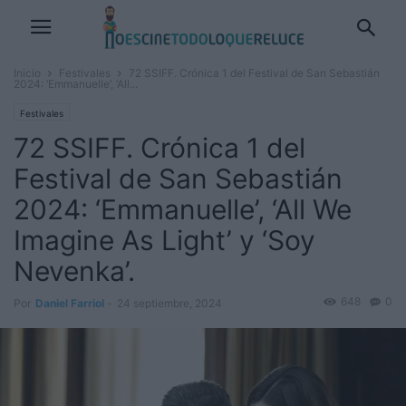
Inicio
Festivales
72 SSIFF. Crónica 1 del Festival de San Sebastián
2024: ‘Emmanuelle’, ‘All...
Festivales
72 SSIFF. Crónica 1 del
Festival de San Sebastián
2024: ‘Emmanuelle’, ‘All We
Imagine As Light’ y ‘Soy
Nevenka’.
648
0
Por
Daniel Farriol
-
24 septiembre, 2024