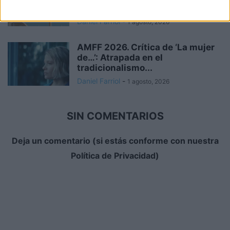
supervivencia
Daniel Farriol
-
1 agosto, 2026
AMFF 2026. Crítica de ‘La mujer
de…’: Atrapada en el
tradicionalismo...
Daniel Farriol
-
1 agosto, 2026
SIN COMENTARIOS
Deja un comentario (si estás conforme con nuestra
Política de Privacidad)