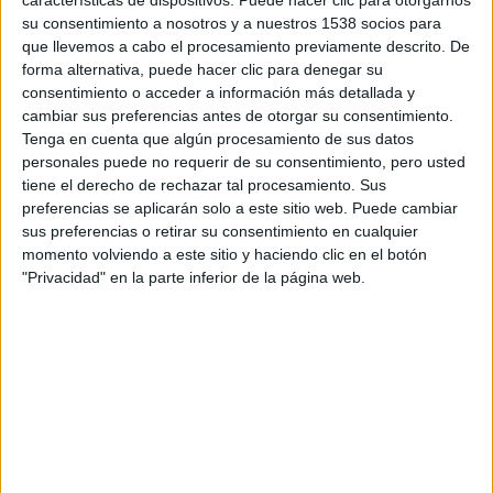
características de dispositivos. Puede hacer clic para otorgarnos
una generación. Ya sabemos que la cosa irá mal desde el
su consentimiento a nosotros y a nuestros 1538 socios para
que llevemos a cabo el procesamiento previamente descrito. De
mismo momento en que la directora
Audrey Diwan
afirma
forma alternativa, puede hacer clic para denegar su
no haber visto la película completa o que
Noémie Merlant
consentimiento o acceder a información más detallada y
no supiera de su existencia hasta que le ofrecieron el
cambiar sus preferencias antes de otorgar su consentimiento.
papel, así que para esta nueva versión, ¿cómo vas a poder
Tenga en cuenta que algún procesamiento de sus datos
personales puede no requerir de su consentimiento, pero usted
distanciarte del punto de vista de algo que no conoces o
tiene el derecho de rechazar tal procesamiento. Sus
darle un giro feminista sin conocer el material original?
preferencias se aplicarán solo a este sitio web. Puede cambiar
sus preferencias o retirar su consentimiento en cualquier
Obviando, entonces, las comparaciones y centrándonos en
momento volviendo a este sitio y haciendo clic en el botón
lo que ofrece el filme por sí mismo, no quedan claras las
"Privacidad" en la parte inferior de la página web.
intenciones reales que tenía la directora al realizar este
drama erótico. La película tiene una factura correcta, pero
exenta de sensualidad, que se centra en mostrar la
soledad de una mujer encargada de valorar las
prestaciones de hoteles de lujo. La atmósfera gélida y la
falsa moral de la gente pudiente son el escenario ideal
para este
Lost in Translation
(2003) sobre la insatisfacción