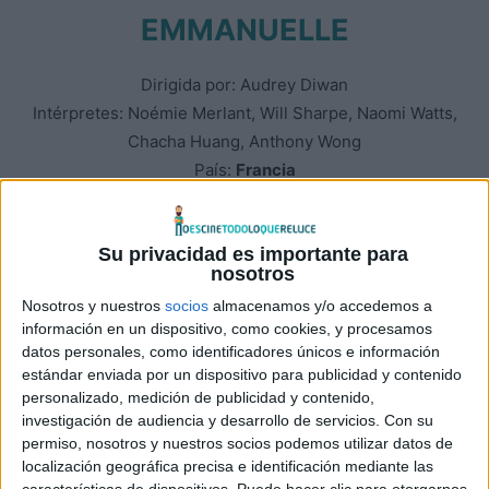
EMMANUELLE
Dirigida por: Audrey Diwan
Intérpretes: Noémie Merlant, Will Sharpe, Naomi Watts,
Chacha Huang, Anthony Wong
País:
Francia
Sección Oficial – Inauguración
Su privacidad es importante para
Sinopsis: Emmanuelle sale en busca de un placer perdido
nosotros
y vuela sola a Hong Kong en viaje de negocios. En esta
Nosotros y nuestros
socios
almacenamos y/o accedemos a
sensual ciudad global, donde inicia numerosos
información en un dispositivo, como cookies, y procesamos
encuentros, conoce a Kei, un hombre que la elude
datos personales, como identificadores únicos e información
constantemente.
estándar enviada por un dispositivo para publicidad y contenido
personalizado, medición de publicidad y contenido,
investigación de audiencia y desarrollo de servicios.
Con su
Nuestra opinión:
Emmanuelle
es un «falso» remake del
permiso, nosotros y nuestros socios podemos utilizar datos de
personaje interpretado por
Sylvia Kristel
en los años 70 y
localización geográfica precisa e identificación mediante las
80 que acabó convirtiéndose en un mito erótico para toda