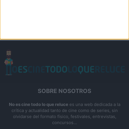
SOBRE NOSOTROS
No es cine todo lo que reluce
es una web dedicada a la
crítica y actualidad tanto de cine como de series, sin
olvidarse del formato físico, festivales, entrevistas,
concursos...