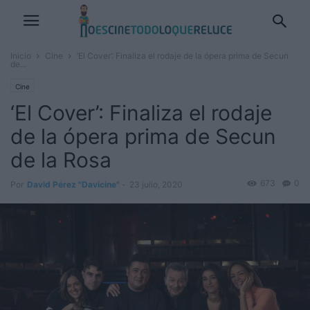
Inicio
Cine
‘El Cover’: Finaliza el rodaje de la ópera prima de Secun
de...
Cine
‘El Cover’: Finaliza el rodaje
de la ópera prima de Secun
de la Rosa
673
0
Por
David Pérez "Davicine"
-
23 julio, 2020