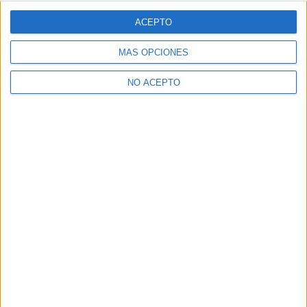
ACEPTO
MÁS OPCIONES
NO ACEPTO
David Pérez "Davicine"
https://noescinetodoloquereluce.com
Informático de profesión, cinéfilo de afición. Bloguero,
tuitero y todo lo que me permita comunicarme. En mis ratos
libres escribo en esta web, y me dejo ver en CyLTv. Me
podéis seguir también en twitter e IG: @davicine79.