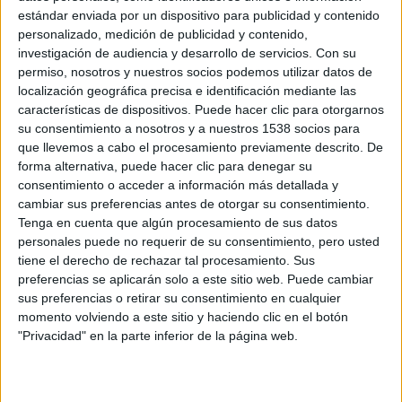
estándar enviada por un dispositivo para publicidad y contenido
Salas
(
Por un puñado de besos
). Completan el reparto el
personalizado, medición de publicidad y contenido,
tres veces ganador de un Goya
Juan Diego
(
23-F La
investigación de audiencia y desarrollo de servicios.
Con su
Película
), las también ganadoras de un Goya
Susi Sánchez
permiso, nosotros y nuestros socios podemos utilizar datos de
localización geográfica precisa e identificación mediante las
(
La enfermedad del domingo
),
Carmen Machi
(
Ocho
características de dispositivos. Puede hacer clic para otorgarnos
apellidos vascos
) y
Carolina Yuste
(
Carmen y Lola
).
su consentimiento a nosotros y a nuestros 1538 socios para
Lander Otaola
(
Ocho apellidos vascos
) y
María Hervás
que llevemos a cabo el procesamiento previamente descrito. De
(
Taxi a Gibraltar
) también intervienen, entre otros.
forma alternativa, puede hacer clic para denegar su
consentimiento o acceder a información más detallada y
cambiar sus preferencias antes de otorgar su consentimiento.
En
El Cover
, Dani es un joven con un gran conflicto interior
Tenga en cuenta que algún procesamiento de sus datos
que le paraliza: ama la música, pero tiene miedo a fracasar
personales puede no requerir de su consentimiento, pero usted
como su padre, y sufre pensando que es uno más, como
tiene el derecho de rechazar tal procesamiento. Sus
su abuelo, por lo que decide no intentarlo escondiéndose
preferencias se aplicarán solo a este sitio web. Puede cambiar
sus preferencias o retirar su consentimiento en cualquier
en su autenticidad. Ese verano, entre su trabajo de
momento volviendo a este sitio y haciendo clic en el botón
camarero y las noches con los amigos, conocerá a Sandra.
"Privacidad" en la parte inferior de la página web.
Con ella descubrirá la lucha de los cantantes anónimos, el
amor y qué significa no ser uno más.