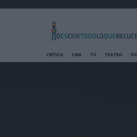
No
es
cine
todo
lo
que
CRÍTICA
CINE
TV
TEATRO
FO
reluce