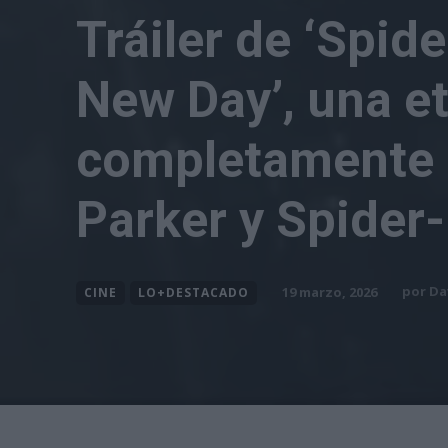
Tráiler de ‘Spid
New Day’, una e
completamente 
Parker y Spider
por
Da
19 marzo, 2026
CINE
LO+DESTACADO