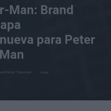
er-Man: Brand
tapa
nueva para Peter
-Man
vid Pérez "Davicine"
1
min.