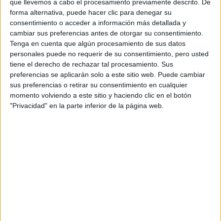
que llevemos a cabo el procesamiento previamente descrito. De
forma alternativa, puede hacer clic para denegar su
consentimiento o acceder a información más detallada y
cambiar sus preferencias antes de otorgar su consentimiento.
Tenga en cuenta que algún procesamiento de sus datos
personales puede no requerir de su consentimiento, pero usted
tiene el derecho de rechazar tal procesamiento. Sus
preferencias se aplicarán solo a este sitio web. Puede cambiar
Se cree que
Mackie
interpretará a The Falcon, uno de los
sus preferencias o retirar su consentimiento en cualquier
primeros superhéroes negros y quizás el primero
momento volviendo a este sitio y haciendo clic en el botón
"Privacidad" en la parte inferior de la página web.
americano. El personaje, Sam Wilson, es de Harlem y tuvo
muchas aventuras con el Capitán América como su pareja.
Sus poderes derivan de un traje que le permite volar y
aumenta su fuerza, además de poder hablar
telepáticamente a los pájaros.
Tras los datos de la trama, ya surgen las primeras dudas
sobre si un villano ruso es una idea demasiado antigua,
cómo van a explicar su presencia en el momento actual y