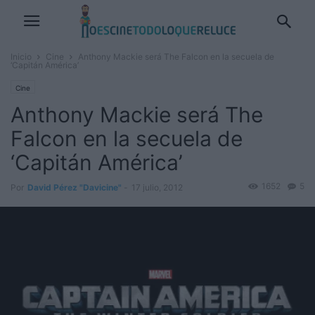
Inicio
Cine
Anthony Mackie será The Falcon en la secuela de
‘Capitán América’
Cine
Anthony Mackie será The
Falcon en la secuela de
‘Capitán América’
1652
5
Por
David Pérez "Davicine"
-
17 julio, 2012