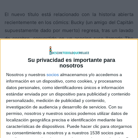
El nuevo título está relacionado con la historia abierta
recientemente en los cómics: Bucky (un amigo del Capitán
supuestamente dado por muerto) regresa, tras un lavado
de cerebro, convertido en un asesino ruso llamado The
Winter Soldier. En
Capitán América
el personaje fue
interpretado por
Sebastian Stan
.
Su privacidad es importante para
nosotros
Ahora nos enteramos que
Anthony Mackie
(
The Hurt
Nosotros y nuestros
socios
almacenamos y/o accedemos a
Locker
) se encuentra en negociaciones para unirse al
información en un dispositivo, como cookies, y procesamos
reparto, que hasta ahora sólo incluye a
Chris Evans.
datos personales, como identificadores únicos e información
estándar enviada por un dispositivo para publicidad y contenido
personalizado, medición de publicidad y contenido,
investigación de audiencia y desarrollo de servicios.
Con su
permiso, nosotros y nuestros socios podemos utilizar datos de
localización geográfica precisa e identificación mediante las
características de dispositivos. Puede hacer clic para otorgarnos
su consentimiento a nosotros y a nuestros 1538 socios para