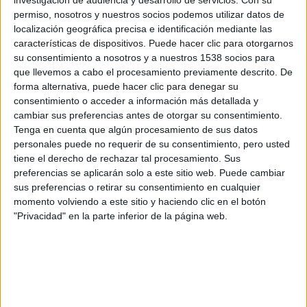
confesarle a quien más desean su interés en tener un maratón sexual.
permiso, nosotros y nuestros socios podemos utilizar datos de
Además, la mecánica es tan simple como efectiva: al acceder a
localización geográfica precisa e identificación mediante las
Mel@fo con una cuenta de Facebook, el usuario se encontrará con
un divertido test de personalidad de seis preguntas que se deben
características de dispositivos. Puede hacer clic para otorgarnos
completar concienzudamente. Una vez rellenado, se accede a la
su consentimiento a nosotros y a nuestros 1538 socios para
pantalla de actividad, donde se pueden enviar mel@fos de forma
que llevemos a cabo el procesamiento previamente descrito. De
anónima y a tantos contactos como deseos se tengan. Tan pronto se
forma alternativa, puede hacer clic para denegar su
desenmascare al admirador o admiradora, el usuario que ha recibido
consentimiento o acceder a información más detallada y
el mel@fo debe elegir si acepta o declina la propuesta. ¡Sólo los que
cambiar sus preferencias antes de otorgar su consentimiento.
acepten la invitación podrán dar rienda suelta a su pasión!¿Quién
dijo que en Facebook no se mojaba?
Tenga en cuenta que algún procesamiento de sus datos
personales puede no requerir de su consentimiento, pero usted
Además, el usuario de Mel@fo puede aspirar a ganar distintos
tiene el derecho de rechazar tal procesamiento. Sus
premios relacionados con
Fuga de cerebros 2
. Para participar en el
preferencias se aplicarán solo a este sitio web. Puede cambiar
concurso, sólo necesita unirse a la moda de los piropos que comenzó
sus preferencias o retirar su consentimiento en cualquier
David Hasselhoff
en su exitoso vídeo. Los mejores y más ocurrentes
momento volviendo a este sitio y haciendo clic en el botón
podrán optar a distintos premios como poder asistir a la premiere en
Madrid, una noche de hotel y entradas para ver la película.
"Privacidad" en la parte inferior de la página web.
Fuga de Cerebros 2
es una comedia romántica y gamberra donde
Alfonso, el hermano pequeño de Emilio Carbajosa, persigue a la
mujer de su vida hasta Harvard, decidido a conquistarla con la
ayuda de los mismos amigos y descabellados planes que su hermano
utilizó en Oxford.
Fernando González
, director de
Fuga de Cerebros
y de
3 metros