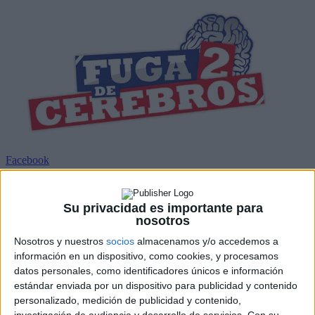
Facebook
X
Pinterest
WhatsApp
Su privacidad es importante para
nosotros
Con motivo del estreno de
Fuga de Cerebros 2
,
Universal Pictures
ha lanzado “Mel@fo” (
https://apps.facebook.com/melafo-melofo/
),
Nosotros y nuestros
socios
almacenamos y/o accedemos a
un juego absolutamente único para ligar en Facebook sin indirectas
información en un dispositivo, como cookies, y procesamos
y con el que además se pueden ganar muchos premios.
datos personales, como identificadores únicos e información
estándar enviada por un dispositivo para publicidad y contenido
El propio nombre de la aplicación despeja todas las dudas sobre su
personalizado, medición de publicidad y contenido,
propósito: dar a los usuarios de Facebook la oportunidad de
investigación de audiencia y desarrollo de servicios.
Con su