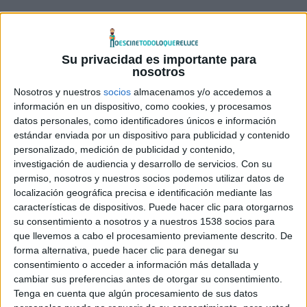
Su privacidad es importante para
nosotros
Nosotros y nuestros
socios
almacenamos y/o accedemos a
Desde
Mediatres Estudio
nos informan del acuerdo
información en un dispositivo, como cookies, y procesamos
datos personales, como identificadores únicos e información
alcanzado con los
Cines Verdi
para recuperar para la gran
estándar enviada por un dispositivo para publicidad y contenido
pantalla películas de su catálogo no estrenadas en cines.
personalizado, medición de publicidad y contenido,
investigación de audiencia y desarrollo de servicios.
Con su
Enmarcados en las recientemente presentadas
VERDI
permiso, nosotros y nuestros socios podemos utilizar datos de
localización geográfica precisa e identificación mediante las
NIGHTS
, estos estrenos se realizarán dentro del ciclo
características de dispositivos. Puede hacer clic para otorgarnos
temático denominado
ASIAN CLUB
, iniciativa en la que
su consentimiento a nosotros y a nuestros 1538 socios para
Mediatres Estudio
colaborará estrechamente con
Cines
que llevemos a cabo el procesamiento previamente descrito. De
Verdi,
por medio de su catálogo especializado en cine
forma alternativa, puede hacer clic para denegar su
consentimiento o acceder a información más detallada y
asiático.
cambiar sus preferencias antes de otorgar su consentimiento.
Tenga en cuenta que algún procesamiento de sus datos
Este espacio diseñado especialmente para el público joven