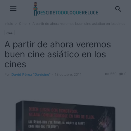
Inicio
Cine
A partir de ahora veremos buen cine asiático en los cines
Cine
A partir de ahora veremos
buen cine asiático en los
cines
559
0
Por
David Pérez "Davicine"
-
18 octubre, 2011