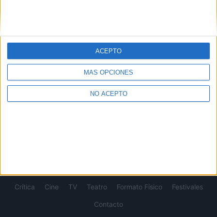
SOBRE NOSOTROS
No es cine todo lo que reluce
es una web dedicada a la
crítica y actualidad tanto de cine como de series, sin
ACEPTO
olvidarse del formato físico, festivales, entrevistas,
concursos...
MÁS OPCIONES
Desde 2008 viviendo la pasión por el séptimo arte.
NO ACEPTO
SÍGUENOS
Crítica
Cine
TV
Teatro
Formato Físico
Festivales
Contacto