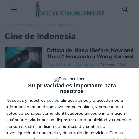
Inicio
Etiquetas
Cine de Indonesia
Cine de Indonesia
Crítica de ‘Nana (Before, Now and
Then)’: Evocando a Wong Kar-wai
David Pérez "Davicine"
-
17 febrero, 2023
Su privacidad es importante para
Crítica de ‘Querido David (Dear
nosotros
David)‘: En la mente de un...
David Pérez "Davicine"
-
Nosotros y nuestros
socios
almacenamos y/o accedemos a
9 febrero, 2023
información en un dispositivo, como cookies, y procesamos
datos personales, como identificadores únicos e información
estándar enviada por un dispositivo para publicidad y contenido
Crítica de ‘La fotocopiadora’:
personalizado, medición de publicidad y contenido,
Revertir el efecto negativo
investigación de audiencia y desarrollo de servicios.
Con su
Daniel Farriol
-
15 enero, 2022