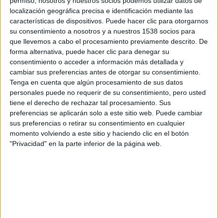
permiso, nosotros y nuestros socios podemos utilizar datos de
localización geográfica precisa e identificación mediante las
características de dispositivos. Puede hacer clic para otorgarnos
Crítica de ‘Cuentos de
su consentimiento a nosotros y a nuestros 1538 socios para
cuarentena’: Antología
que llevemos a cabo el procesamiento previamente descrito. De
pandémica sobre relaciones
forma alternativa, puede hacer clic para denegar su
humanas
consentimiento o acceder a información más detallada y
Daniel Farriol
-
3 julio, 2021
cambiar sus preferencias antes de otorgar su consentimiento.
Tenga en cuenta que algún procesamiento de sus datos
personales puede no requerir de su consentimiento, pero usted
Crítica de ‘Impetigore (La Mujer
tiene el derecho de rechazar tal procesamiento. Sus
del Infierno)’: La maldición de
preferencias se aplicarán solo a este sitio web. Puede cambiar
los...
sus preferencias o retirar su consentimiento en cualquier
Daniel Farriol
-
6 abril, 2021
momento volviendo a este sitio y haciendo clic en el botón
"Privacidad" en la parte inferior de la página web.