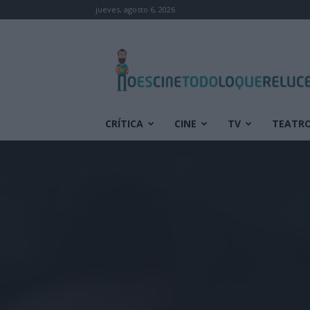
jueves, agosto 6, 2026
No
es
cine
todo
lo
que
CRÍTICA
CINE
TV
TEATR
reluce