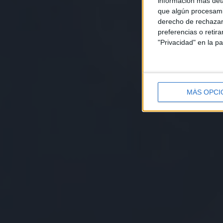
información más deta
que algún procesami
derecho de rechazar 
preferencias o retir
"Privacidad" en la pa
MÁS OPCI