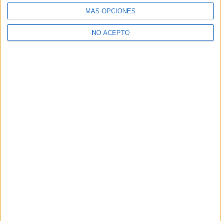
MÁS OPCIONES
perfectamente en treinta minutos menos. Pero ese es otro
mal de nuestro tiempo: ya no se hacen películas de hora y
NO ACEPTO
media.
La idea de tenerte
5
PUNTUACIÓN
5.0/10
Comparte esto: