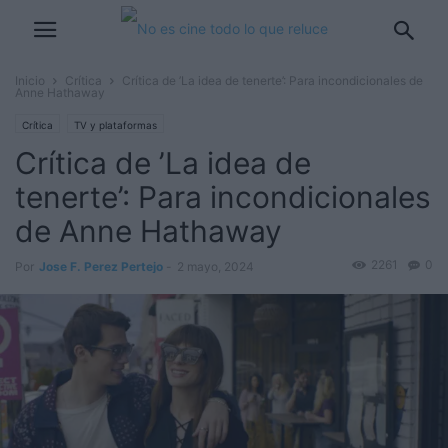
Inicio
Crítica
Crítica de ’La idea de tenerte’: Para incondicionales de
Anne Hathaway
Crítica
TV y plataformas
Crítica de ’La idea de
tenerte’: Para incondicionales
de Anne Hathaway
2261
0
Por
Jose F. Perez Pertejo
-
2 mayo, 2024