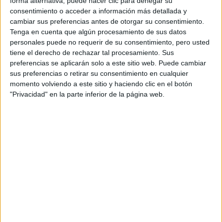
forma alternativa, puede hacer clic para denegar su
amoroso, todo gira en torno a tres personajes principales:
consentimiento o acceder a información más detallada y
Sara (
Juliette Binoche
) vive con Jean (
Vincent Lindon
) una
cambiar sus preferencias antes de otorgar su consentimiento.
plácida historia de amor de madurez y de serena segunda
Tenga en cuenta que algún procesamiento de sus datos
oportunidad, el film se inicia con el final de unas idílicas
personales puede no requerir de su consentimiento, pero usted
tiene el derecho de rechazar tal procesamiento. Sus
vacaciones en el mar que definen el marco de la relación.
preferencias se aplicarán solo a este sitio web. Puede cambiar
Pero cuando accidentalmente Sara se encuentra con
sus preferencias o retirar su consentimiento en cualquier
François (
Gregoire Colin
) su antigua pareja y socio de
momento volviendo a este sitio y haciendo clic en el botón
Jean, sus sentimientos se ponen patas arriba y se desata
"Privacidad" en la parte inferior de la página web.
una trama argumental de pasiones arrebatadas,
comportamientos irracionales y, como su título original
apunta, de amor y furia.
Para mayor complicación argumental, Jean, que pasó un
tiempo en prisión sin que quede demasiado claro porqué
pero se apunta a que pagó el pato de turbios negocios de
François, vuelve a trabajar para él como cazatalentos de
jóvenes jugadores de rugby. Esto provocará el
acercamiento de los tres personajes y el (re)surgimiento