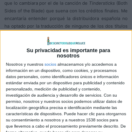
que lo cambiara por el de la canción de
Tindersticks
(Both
Sides of the Blade) que suena con los créditos finales. Me
encantaría entender porqué la distribuidora española no
ha optado por la traducción de ninguno de los dos títulos
(francés o inglés), mucho más acordes con la trama y el
tono de la película, pero me declaro incapaz.
Su privacidad es importante para
nosotros
La película, que se presentó a concurso en el
Festival de
Berlín
donde
Claire Denis
fue galardonada con el
Oso de
Nosotros y nuestros
socios
almacenamos y/o accedemos a
información en un dispositivo, como cookies, y procesamos
Plata
a la mejor dirección y, recientemente, se ha exhibido
datos personales, como identificadores únicos e información
en el
Festival de San Sebastián
en el marco del homenaje
estándar enviada por un dispositivo para publicidad y contenido
a
Juliette Binoche
, flamante Premio Donostia de la edición,
personalizado, medición de publicidad y contenido,
es un apasionado triángulo amoroso, clásico en su
investigación de audiencia y desarrollo de servicios.
Con su
permiso, nosotros y nuestros socios podemos utilizar datos de
planteamiento pero un tanto errático en su desarrollo
localización geográfica precisa e identificación mediante las
argumental.
características de dispositivos. Puede hacer clic para otorgarnos
su consentimiento a nosotros y a nuestros 1538 socios para
Como resulta obvio deducir del concepto triángulo
que llevemos a cabo el procesamiento previamente descrito. De