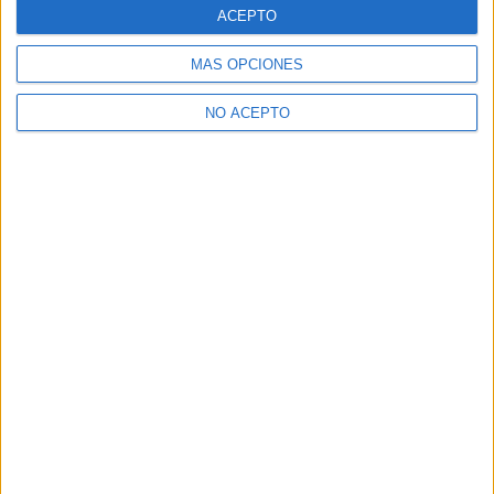
Relacionado
ACEPTO
MÁS OPCIONES
NO ACEPTO
Caramel Films presenta el
Crítica de ‘A fuego lento’:
cartel español de ’Fuego’,
Cocinar en buen amor y
de Claire Denis
compañía
17 agosto, 2022
20 diciembre, 2023
En «Cine»
En «Crítica»
Crítica de ‘Fuego fatuo‘:
Una mezcla inusual de
hiperrealismo y fantasía