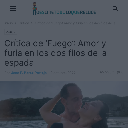
Inicio
Crítica
Crítica de ‘Fuego’: Amor y furia en los dos filos de la...
Crítica
Crítica de ‘Fuego’: Amor y
furia en los dos filos de la
espada
2332
0
Por
Jose F. Perez Pertejo
-
2 octubre, 2022