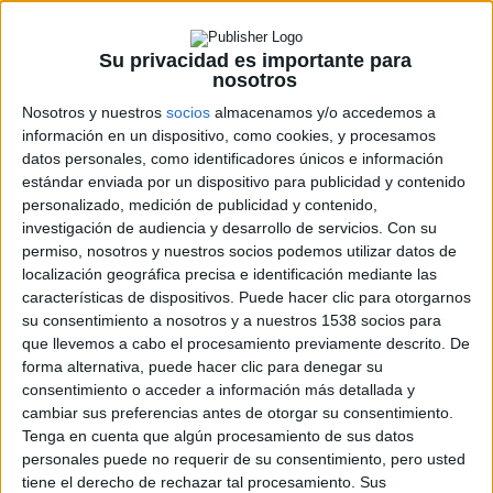
80 que narraban las aventuras de un grupo de chavales
intrépidos.
Su privacidad es importante para
nosotros
Ambientada en Hawkings, Indiana, en 1980,
Stranger
Nosotros y nuestros
socios
almacenamos y/o accedemos a
Things
cuenta la búsqueda de un niño que desaparece
información en un dispositivo, como cookies, y procesamos
repentinamente. Su madre (
Winona Ryder
) abre una
datos personales, como identificadores únicos e información
investigación sobre la desaparición del niño con la policía
estándar enviada por un dispositivo para publicidad y contenido
local que conlleva a una serie de misterios que involucran
personalizado, medición de publicidad y contenido,
investigación de audiencia y desarrollo de servicios.
Con su
experimentos clasificados llevados a cabo por el gobierno,
permiso, nosotros y nuestros socios podemos utilizar datos de
fuerzas sobrenaturales y una niña muy extraña. Como una
localización geográfica precisa e identificación mediante las
carta de amor a la década de los 80,
Stranger
características de dispositivos. Puede hacer clic para otorgarnos
Things
también introduce a los tres amigos más cercanos
su consentimiento a nosotros y a nuestros 1538 socios para
que llevemos a cabo el procesamiento previamente descrito. De
que se ven obligados a entrar en un mundo en el que los
forma alternativa, puede hacer clic para denegar su
misterios acechan.
consentimiento o acceder a información más detallada y
cambiar sus preferencias antes de otorgar su consentimiento.
Stranger Things
, además de contar con
Wynona
Tenga en cuenta que algún procesamiento de sus datos
personales puede no requerir de su consentimiento, pero usted
Ryder
(
Show Me a Hero
), tiene en su reparto a
David
tiene el derecho de rechazar tal procesamiento. Sus
Harbour
(
Escuadrón Suicida
),
Finn Wolfhard
(
Los