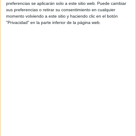
preferencias se aplicarán solo a este sitio web. Puede cambiar
100
,
Aftermath
,
The Resurrection
),
Millie
sus preferencias o retirar su consentimiento en cualquier
Brown
(
Intruders
,
Érase una vez
,
Navy: Investigación
momento volviendo a este sitio y haciendo clic en el botón
"Privacidad" en la parte inferior de la página web.
Criminal
),
Gaten Matarazzo
(
The Blacklist
),
Caleb
McLaughlin
(
El Rey León
en Broadway),
Noah Schnapp
(
El
puente de los espías
,
Carlitos y Snoopy: La película de
Peanuts
),
Natalia Dyer
(
After Darkness
,
Hannah Montana:
La película
),
Charlie Heaton
(
Shut In
,
Urban and the Shed
Crew
), y
Matthew Modine
(
Weeds
,
Proof
).
Stranger Things
se estrenará el 15 de julio en
Netflix
a
nivel mundial.