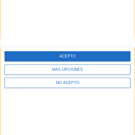
tuvo su pertinente secuela
hace unos años, y que no
aportó demasiado a la…
Trailer de ‘In the Name of
the King 2’, con Dolph
Lundgren
6 noviembre, 2011
ACEPTO
En «Cine»
MÁS OPCIONES
NO ACEPTO
Descubre más desde No es cine todo
lo que reluce
Suscríbete y recibe las últimas entradas en tu correo
electrónico.
Escribe tu correo electrónico…
Suscribirse