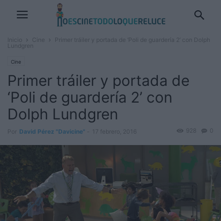
Inicio
Cine
Primer tráiler y portada de ‘Poli de guardería 2’ con Dolph
Lundgren
Cine
Primer tráiler y portada de
‘Poli de guardería 2’ con
Dolph Lundgren
928
0
Por
David Pérez "Davicine"
-
17 febrero, 2016