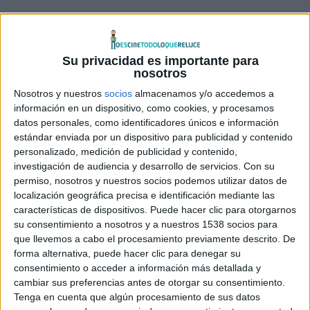
En esta secuela, que aunque por ahora sea conocida por
su título original
Kindergarten Cop 2
seguramente se
Su privacidad es importante para
llame aquí
Poli de guardería 2
, asignado para recuperar
nosotros
unos datos sensibles robados, un brusco agente del FBI
Nosotros y nuestros
socios
almacenamos y/o accedemos a
(
Dolph Lundgren
) se hace pasar por un profesor de
información en un dispositivo, como cookies, y procesamos
datos personales, como identificadores únicos e información
guardería, pero en la escuela liberal, el entorno
estándar enviada por un dispositivo para publicidad y contenido
políticamente correcto es más de lo que él esperaba.
personalizado, medición de publicidad y contenido,
La primera película,
Poli de guardería
, dirigida por
Ivan
investigación de audiencia y desarrollo de servicios.
Con su
Reitman
, llegó a los cines en 1990, y también contaba en
permiso, nosotros y nuestros socios podemos utilizar datos de
localización geográfica precisa e identificación mediante las
su reparto con
Penélope Ann Miller,
llegando a recaudar
características de dispositivos. Puede hacer clic para otorgarnos
más de 200 millones de dólares en la taquilla de todo el
su consentimiento a nosotros y a nuestros 1538 socios para
mundo. En ella, John Kimble (
Schwarzenegger
) es un
que llevemos a cabo el procesamiento previamente descrito. De
veterano y rudo detective que sigue la pista a un
forma alternativa, puede hacer clic para denegar su
consentimiento o acceder a información más detallada y
narcotraficante desde hace años. La única persona que
cambiar sus preferencias antes de otorgar su consentimiento.
puede testificar en su contra es su exmujer y ésta está
Tenga en cuenta que algún procesamiento de sus datos
desaparecida. La única manera de llegar a ella es su hijo y