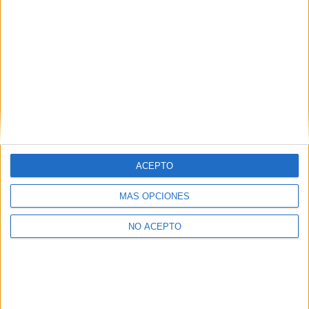
Gold, la gran estafa
Matthew McConaughey en
10 marzo, 2017
conversaciones para ‘The
En «Cine»
Stand’
24 agosto, 2014
En «Cine»
ACEPTO
MÁS OPCIONES
NO ACEPTO
La comedia cannábica
‘The Beach Bum‘, con
Matthew McConaughey,
llega a Filmin el 1 de abril
22 marzo, 2022
En «TV y plataformas»