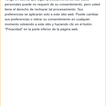
años antes, Bre-X. Ni corto ni perezoso se asoció con el
personales puede no requerir de su consentimiento, pero usted
geólogo John Felderhoff y compró un pedazo de tierra en
tiene el derecho de rechazar tal procesamiento. Sus
la jungla de Borneo (Indonesia), conocido también como el
preferencias se aplicarán solo a este sitio web. Puede cambiar
sus preferencias o retirar su consentimiento en cualquier
yacimiento de Busang. Y sencillamente, dijo que allí había
momento volviendo a este sitio y haciendo clic en el botón
encontrado oro…
"Privacidad" en la parte inferior de la página web.
Gold
, dirigida por
Stephen Gaghan
(
Syriana
)
está protagonizada también por
por
Edgar
Ramirez, Bryce Dallas Howard, Corey Stoll,Toby Kebbell,
Bruce Greenwood
y
Stacy Keach.
Aun se encuentra en fase de producción, por lo que habrá
que esperar un tiempo a concretar la fecha de estreno,
aunque probablemente sea en la segunda mitad de 2016.