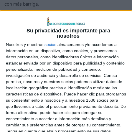
con más barriga.
Ya cambió de manera radical su cuerpo para su papel en
Dallas Buyer Club
, un aliciente que le sirvió para ganar
Su privacidad es importante para
uno de los
Oscars
más disputados en la categoría de Mejor
nosotros
Actor Principal de los últimos años.
Nosotros y nuestros
socios
almacenamos y/o accedemos a
información en un dispositivo, como cookies, y procesamos
datos personales, como identificadores únicos e información
estándar enviada por un dispositivo para publicidad y contenido
Parece ser que se ha dado cuenta que al cambiar su físico,
personalizado, medición de publicidad y contenido,
atrae más tanto al público como a la crítica, y recibe mayor
investigación de audiencia y desarrollo de servicios.
Con su
numero de alabanzas, como ya hace
Christian Bale
desde
permiso, nosotros y nuestros socios podemos utilizar datos de
hace años atrás, siendo este último uno de los actores más
localización geográfica precisa e identificación mediante las
características de dispositivos. Puede hacer clic para otorgarnos
reconocidos por la cantidad de cambios que hace en su
su consentimiento a nosotros y a nuestros 1538 socios para
cuerpo para interpretar sus papeles.
que llevemos a cabo el procesamiento previamente descrito. De
La historia de
Gold
gira en torno a David Walsh
forma alternativa, puede hacer clic para denegar su
(
McConaughey)
, un oscuro broker neoyorkino, decidió dar
consentimiento o acceder a información más detallada y
cambiar sus preferencias antes de otorgar su consentimiento.
un nuevo impulso a la empresa que había fundado unos
Tenga en cuenta que algún procesamiento de sus datos