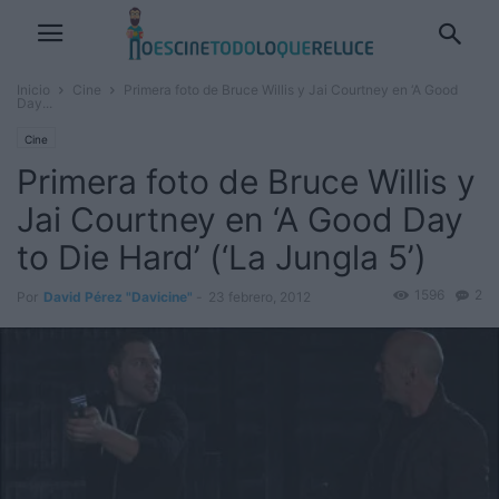
Inicio
Cine
Primera foto de Bruce Willis y Jai Courtney en ‘A Good
Day...
Cine
Primera foto de Bruce Willis y
Jai Courtney en ‘A Good Day
to Die Hard’ (‘La Jungla 5’)
1596
2
Por
David Pérez "Davicine"
-
23 febrero, 2012