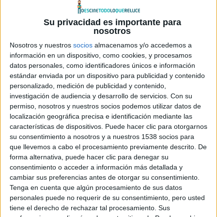
La nueva película pone a McClane (
Willis
) en un escenario
Su privacidad es importante para
internacional, arrastrando al protagonista de Nueva York a
nosotros
Moscú, sintiéndose como un pez fuera del agua. Allí se
Nosotros y nuestros
socios
almacenamos y/o accedemos a
reunirá con su distanciado hijo Jack (
Courtney
). Una
información en un dispositivo, como cookies, y procesamos
datos personales, como identificadores únicos e información
manzana que no ha caído lejos del árbol, pues Jack puede
estándar enviada por un dispositivo para publicidad y contenido
ser incluso más duro que su padre. A pesar de sus
personalizado, medición de publicidad y contenido,
diferencias, tienen que trabajar juntos para mantenerse
investigación de audiencia y desarrollo de servicios.
Con su
vivos mutuamente.
permiso, nosotros y nuestros socios podemos utilizar datos de
localización geográfica precisa e identificación mediante las
características de dispositivos. Puede hacer clic para otorgarnos
A Good Day to Die Hard
está dirigida por
John Moore
su consentimiento a nosotros y a nuestros 1538 socios para
(director de
Max Payne
) y se prevé que llegará a los cines
que llevemos a cabo el procesamiento previamente descrito. De
el 14 de febrero de 2013.
forma alternativa, puede hacer clic para denegar su
consentimiento o acceder a información más detallada y
cambiar sus preferencias antes de otorgar su consentimiento.
Como ya os dijimos hace unos meses, previsiblemente en
Tenga en cuenta que algún procesamiento de sus datos
España «disfrutaremos» de un título tan acorde con el
personales puede no requerir de su consentimiento, pero usted
original como
La jungla 5
, dada la brillante idea que tuvo
tiene el derecho de rechazar tal procesamiento. Sus