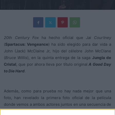
20th Century Fox
ha hecho oficial que
Jai Courtney
(
Spartacus: Vengeance
) ha sido elegido para dar vida a
John (Jack) McClaine Jr, hijo del célebre John McClane
(
Bruce Willis
), en la quinta entrega de la saga
Jungla de
Cristal
, que por ahora lleva por título original
A Good Day
to Die Hard
.
Además, como para prueba no hay nada mejor que una
foto, han revelado la primera foto oficial de la película
donde vemos a ambos actores juntos en una secuencia de
la película.