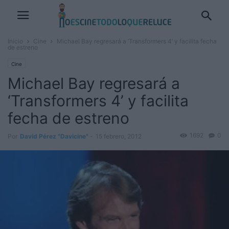
Inicio
Cine
Michael Bay regresará a ‘Transformers 4’ y facilita fecha
de estreno
Cine
Michael Bay regresará a
‘Transformers 4’ y facilita
fecha de estreno
1692
0
Por
David Pérez "Davicine"
-
15 febrero, 2012