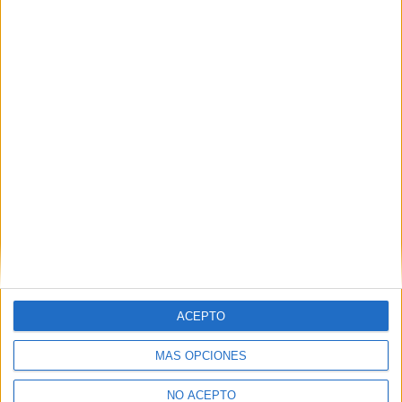
seguro con Jason Statham
18 octubre, 2011
En «Cine»
Descubre más desde No es cine todo
lo que reluce
Suscríbete y recibe las últimas entradas en tu correo
electrónico.
Escribe tu correo electrónico…
Suscribirse
ACEPTO
ETIQUETAS
Adaptaciones al cine
Hasbro
Proximamente
Secuelas
Transformers
MÁS OPCIONES
NO ACEPTO