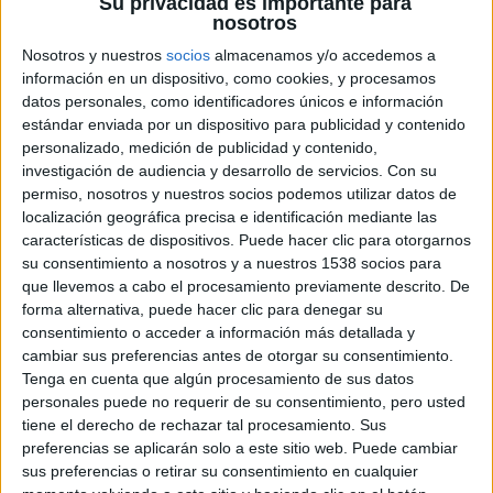
Su privacidad es importante para
nosotros
Nosotros y nuestros
socios
almacenamos y/o accedemos a
información en un dispositivo, como cookies, y procesamos
datos personales, como identificadores únicos e información
estándar enviada por un dispositivo para publicidad y contenido
personalizado, medición de publicidad y contenido,
investigación de audiencia y desarrollo de servicios.
Con su
permiso, nosotros y nuestros socios podemos utilizar datos de
Ayer os recordábamos que pesar de que tanto
Michael
localización geográfica precisa e identificación mediante las
Bay
como
Shia LaBeouf
afirmaron rotundamente que se
características de dispositivos. Puede hacer clic para otorgarnos
apartarían de la franquicia
Transformers
después de la
su consentimiento a nosotros y a nuestros 1538 socios para
tercera película,
Paramount Pictures
estaba pensando ya
que llevemos a cabo el procesamiento previamente descrito. De
forma alternativa, puede hacer clic para denegar su
en preparar una nueva entrega para estrenarla en el 2014.
consentimiento o acceder a información más detallada y
cambiar sus preferencias antes de otorgar su consentimiento.
Bay
había estado insinuando que él volvería a dirigir,
Tenga en cuenta que algún procesamiento de sus datos
aunque parecía que
LaBeouf
terminaría siendo
personales puede no requerir de su consentimiento, pero usted
reemplazado, posiblemente por
Jason Statham,
como ya
tiene el derecho de rechazar tal procesamiento. Sus
preferencias se aplicarán solo a este sitio web. Puede cambiar
os contamos hace unos meses.
sus preferencias o retirar su consentimiento en cualquier