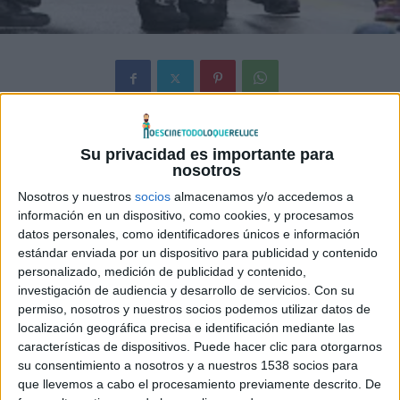
Estos días está teniendo lugar el rodaje en Toronto,
Su privacidad es importante para
Canadá, de la nueva entrega de la franquicia
Resident Evil
,
nosotros
titulada
Resident Evil: Retribution
. De allí mismo se han
Nosotros y nuestros
socios
almacenamos y/o accedemos a
filtrado nuevas fotos de
Milla Jovovich
como Alice, donde
información en un dispositivo, como cookies, y procesamos
vemos a la actriz ataviada con un traje de cuero negro y
datos personales, como identificadores únicos e información
una buena pistola.
estándar enviada por un dispositivo para publicidad y contenido
personalizado, medición de publicidad y contenido,
investigación de audiencia y desarrollo de servicios.
Con su
Jovovich
sigue luciendo tan impresionante como siempre,
permiso, nosotros y nuestros socios podemos utilizar datos de
y el cuero ceñido sigue favoreciendola a sus 35 añós de
localización geográfica precisa e identificación mediante las
edad, tal y como lo hiciera hace años en las primeras
características de dispositivos. Puede hacer clic para otorgarnos
entregas de la saga.
su consentimiento a nosotros y a nuestros 1538 socios para
que llevemos a cabo el procesamiento previamente descrito. De