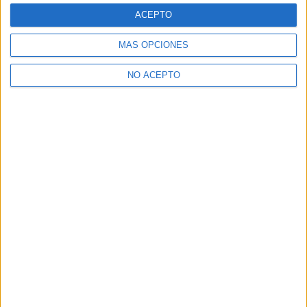
31 agosto, 2015
29 septiembre, 2015
ACEPTO
En «Cine»
En «Cine»
MÁS OPCIONES
NO ACEPTO
Nueva foto de Milla
Jovovich en el set de
‘Resident Evil: The Final
Chapter’
3 septiembre, 2015
En «Cine»
Descubre más desde No es cine todo
lo que reluce