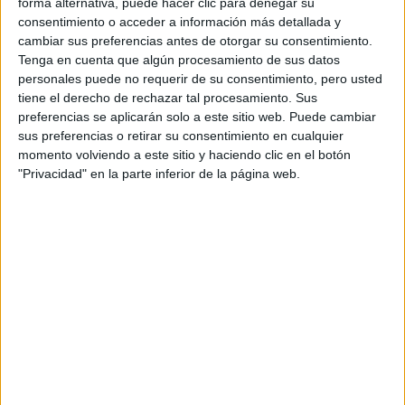
forma alternativa, puede hacer clic para denegar su
Este rodaje está siendo bastante problemático, pues el
consentimiento o acceder a información más detallada y
mes pasado dieciséis extras fueron hospitalizados cuando
cambiar sus preferencias antes de otorgar su consentimiento.
una plataforma del set se derrumbó, y provocó que dichas
Tenga en cuenta que algún procesamiento de sus datos
personales puede no requerir de su consentimiento, pero usted
personas cayeran al suelo desde una altura elevada.
tiene el derecho de rechazar tal procesamiento. Sus
Esperamos que todos estos percances no afecten
preferencias se aplicarán solo a este sitio web. Puede cambiar
demasiado al tiempo de rodaje, y que no se repitan, por el
sus preferencias o retirar su consentimiento en cualquier
bien de los trabajadores y de la fecha de estreno,
momento volviendo a este sitio y haciendo clic en el botón
programada para el 14 de septiembre de 2012.
"Privacidad" en la parte inferior de la página web.
Os recordamos que
Michelle Rodriguez
habría sido de las
últimas en unirse al reparto para retomar su papel de
Resident Evil
. Dado el final del personaje en la anterior
entrega, no es extraño que regrese en forma de clon,
teniendo en cuenta la incorporación de los clones de Alice
a la trama de la tercera y cuarta parte.
Shawn Roberts
volverá a interpretar el papel de Albert