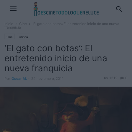
Inicio
Cine
‘El gato con botas’: El entretenido inicio de una nueva
franquicia
Cine
Crítica
‘El gato con botas’: El
entretenido inicio de una
nueva franquicia
1312
0
Por
Oscar M.
-
24 noviembre, 2011