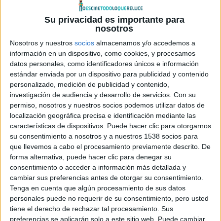
Xanadú
(de 1988) se le representa con dicha arma en
homenaje a
Errol Flynn
.
Su privacidad es importante para
nosotros
En esta ocasión (y dado el precedente de
Shrek
), se ha
Nosotros y nuestros
socios
almacenamos y/o accedemos a
información en un dispositivo, como cookies, y procesamos
sustituido el origen francés por español (que no
datos personales, como identificadores únicos e información
castellano). Y, al tratarse de una precuela, cuenta el origen
estándar enviada por un dispositivo para publicidad y contenido
del Gato, su infancia y adolescencia, sus fechorías y
personalizado, medición de publicidad y contenido,
travesuras, y cómo consigue sus botas.
investigación de audiencia y desarrollo de servicios.
Con su
permiso, nosotros y nuestros socios podemos utilizar datos de
El personaje principal vuelve a estar doblado por
Antonio
localización geográfica precisa e identificación mediante las
Banderas
(que se ha auto-doblado también en castellano,
características de dispositivos. Puede hacer clic para otorgarnos
como su compañera
Salma Hayek
), quien no sólo borda su
su consentimiento a nosotros y a nuestros 1538 socios para
propio personaje, si no que, además, se permite el lujo de
que llevemos a cabo el procesamiento previamente descrito. De
forma alternativa, puede hacer clic para denegar su
auto-parodiarse con el acento y el ceceo característico
consentimiento o acceder a información más detallada y
que tiene el Gato.
cambiar sus preferencias antes de otorgar su consentimiento.
El argumento bebe directamente de los cuentos infantiles
Tenga en cuenta que algún procesamiento de sus datos
y son evidentes los guiños y las referencias a otras
personales puede no requerir de su consentimiento, pero usted
tiene el derecho de rechazar tal procesamiento. Sus
historias (como ya ocurría en
Shrek
); de esta forma,
preferencias se aplicarán solo a este sitio web. Puede cambiar