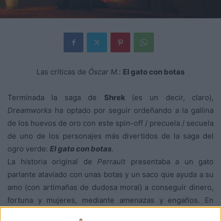
Las críticas de
Óscar M.
:
El gato con botas
Terminada la saga de
Shrek
(es un decir, claro),
Dreamworks
ha optado por seguir ordeñando a la gallina
de los huevos de oro con este spin-off / precuela / secuela
de uno de los personajes más divertidos de la saga del
ogro verde:
El gato con botas
.
La historia original de
Perrault
presentaba a un gato
parlante ataviado con unas botas y un saco que ayuda a su
amo (con artimañas de dudosa moral) a conseguir dinero,
fortuna y mujeres, mediante amenazas y engaños. En
ningún momento lleva una espada, hasta que, en el cómic