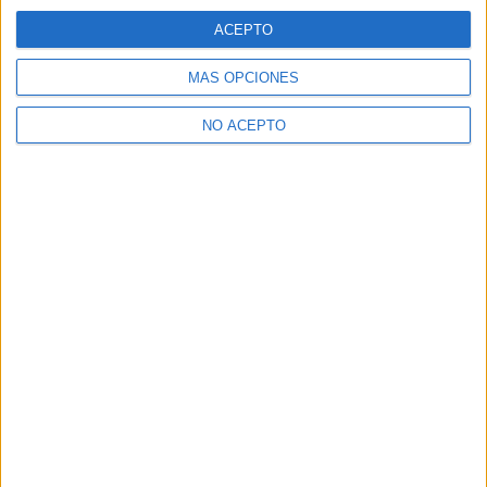
En «Cine»
ACEPTO
MÁS OPCIONES
Descubre más desde No es cine todo
NO ACEPTO
lo que reluce
Suscríbete y recibe las últimas entradas en tu correo
electrónico.
Escribe tu correo electrónico…
Suscribirse
ETIQUETAS
Adaptaciones al cine
Cine Animado
Cine en 3-D
DreamWorks
Paramount Pictures
Precuelas
Secuelas
spinoff