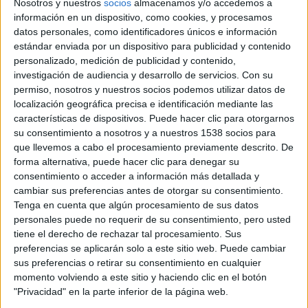
Nosotros y nuestros
socios
almacenamos y/o accedemos a
información en un dispositivo, como cookies, y procesamos
datos personales, como identificadores únicos e información
72 SSIFF. Sección Oficial. Crítica
estándar enviada por un dispositivo para publicidad y contenido
de ‘Soy Nevenka’: Hechuras de
personalizado, medición de publicidad y contenido,
cine,...
investigación de audiencia y desarrollo de servicios.
Con su
Jose F. Perez Pertejo
-
1 octubre, 2024
permiso, nosotros y nuestros socios podemos utilizar datos de
localización geográfica precisa e identificación mediante las
características de dispositivos. Puede hacer clic para otorgarnos
Javier Bardem y Victoria Luengo
su consentimiento a nosotros y a nuestros 1538 socios para
protagonizarán ‘El ser querido’,
dirigida por...
que llevemos a cabo el procesamiento previamente descrito. De
forma alternativa, puede hacer clic para denegar su
David Pérez "Davicine"
-
20 septiembre, 2024
consentimiento o acceder a información más detallada y
cambiar sus preferencias antes de otorgar su consentimiento.
Movistar Plus+ confirma la fecha
Tenga en cuenta que algún procesamiento de sus datos
de estreno de la temporada
personales puede no requerir de su consentimiento, pero usted
final...
tiene el derecho de rechazar tal procesamiento. Sus
Ignacio Mittenhoff
-
29 agosto, 2024
preferencias se aplicarán solo a este sitio web. Puede cambiar
sus preferencias o retirar su consentimiento en cualquier
momento volviendo a este sitio y haciendo clic en el botón
Teaser tráiler de ‘La habitación
"Privacidad" en la parte inferior de la página web.
de al lado’, lo nuevo de...