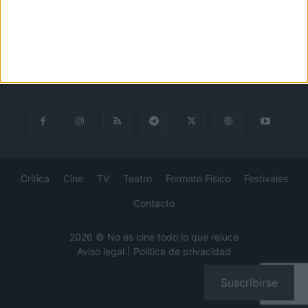
concursos...
Desde 2008 viviendo la pasión por el séptimo arte.
SÍGUENOS
Crítica
Cine
TV
Teatro
Formato Físico
Festivales
Contacto
2026 © No es cine todo lo que reluce
Aviso legal
|
Política de privacidad
Suscribirse