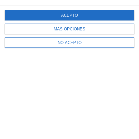
de...
Ignacio Mittenhoff
-
28 mayo, 2024
ACEPTO
MÁS OPCIONES
3
4
5
NO ACEPTO
SOBRE NOSOTROS
No es cine todo lo que reluce
es una web dedicada a la
crítica y actualidad tanto de cine como de series, sin
olvidarse del formato físico, festivales, entrevistas,