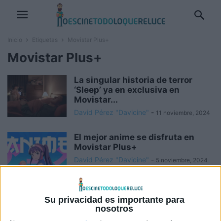
Inicio
Etiquetas
Movistar Plus+
Movistar Plus+
La singular historia de terror
‘Sleep’ ya en exclusiva en
Movistar...
David Pérez "Davicine"
-
11 noviembre, 2024
El mejor anime se disfruta en
Movistar Plus+
David Pérez "Davicine"
-
5 noviembre, 2024
Movistar Plus+ confirma la fecha
Su privacidad es importante para
de estreno de ‘Los años nuevos’
nosotros
Ignacio Mittenhoff
-
18 octubre, 2024