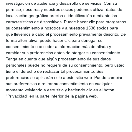
investigación de audiencia y desarrollo de servicios.
Con su
estreno en
Movistar Plus+
. Una oportunidad única para quienes
permiso, nosotros y nuestros socios podemos utilizar datos de
deseen vivir una experiencia cinematográfica antes que nadie en las
salas. El director,
Rodrigo Sorogoyen
, ha dicho:
localización geográfica precisa e identificación mediante las
características de dispositivos. Puede hacer clic para otorgarnos
Poder estrenar
Los años nuevos
en cines antes de su
su consentimiento a nosotros y a nuestros 1538 socios para
llegada a
Movistar Plus+
me ilusiona especialmente.
que llevemos a cabo el procesamiento previamente descrito. De
Ofrecer esta experiencia única al espectador de ver la
forma alternativa, puede hacer clic para denegar su
serie al completo y en pantalla grande, poder
sumergirse de lleno en la historia que planteamos sobre
consentimiento o acceder a información más detallada y
esta pareja que forman Ana y Oscar es una gran
cambiar sus preferencias antes de otorgar su consentimiento.
oportunidad para transitar por este relato sobre cómo se
Tenga en cuenta que algún procesamiento de sus datos
conocen los protagonistas, se enamoran e inician una
personales puede no requerir de su consentimiento, pero usted
relación, en la primera parte; y como en la segunda
tiene el derecho de rechazar tal procesamiento. Sus
parte se enfrentan al paso del tiempo, a las vicisitudes
preferencias se aplicarán solo a este sitio web. Puede cambiar
propias del transcurrir de los años, los proyectos, las
pérdidas, la madurez, es decir, la vida.
sus preferencias o retirar su consentimiento en cualquier
momento volviendo a este sitio y haciendo clic en el botón
La serie completa, que ha tenido su première mundial en el Festival
"Privacidad" en la parte inferior de la página web.
Internacional de Cine de Venecia y que participará próximamente en
el Tokyo International Film Festival (TIFF Series), tendrá su estreno
nacional en la Seminci el viernes 18 de octubre.
Comparte esto: