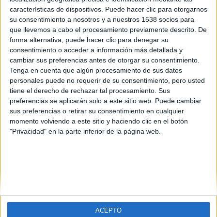
características de dispositivos. Puede hacer clic para otorgarnos
su consentimiento a nosotros y a nuestros 1538 socios para
que llevemos a cabo el procesamiento previamente descrito. De
forma alternativa, puede hacer clic para denegar su
consentimiento o acceder a información más detallada y
cambiar sus preferencias antes de otorgar su consentimiento.
Tenga en cuenta que algún procesamiento de sus datos
personales puede no requerir de su consentimiento, pero usted
tiene el derecho de rechazar tal procesamiento. Sus
preferencias se aplicarán solo a este sitio web. Puede cambiar
SOBRE NOSOTROS
sus preferencias o retirar su consentimiento en cualquier
momento volviendo a este sitio y haciendo clic en el botón
No es cine todo lo que reluce
es una web dedicada a la
"Privacidad" en la parte inferior de la página web.
crítica y actualidad tanto de cine como de series, sin
olvidarse del formato físico, festivales, entrevistas,
concursos...
Desde 2008 viviendo la pasión por el séptimo arte.
SÍGUENOS
ACEPTO