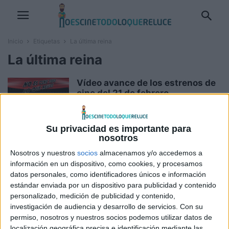
Inicio
Etiquetas
La última reina
La última reina
Vídeo avance de los estrenos de
cine del 21 de febrero...
Boris M.
-
21 febrero, 2025
Su privacidad es importante para
nosotros
Estrenos de cine de la semana: 21
de febrero de 2025
Nosotros y nuestros
socios
almacenamos y/o accedemos a
información en un dispositivo, como cookies, y procesamos
Boris M.
-
21 febrero, 2025
datos personales, como identificadores únicos e información
estándar enviada por un dispositivo para publicidad y contenido
personalizado, medición de publicidad y contenido,
Tráiler y fecha de estreno de ‘La
investigación de audiencia y desarrollo de servicios.
Con su
última reina‘, de Karim...
permiso, nosotros y nuestros socios podemos utilizar datos de
Ignacio Mittenhoff
-
16 diciembre, 2024
localización geográfica precisa e identificación mediante las