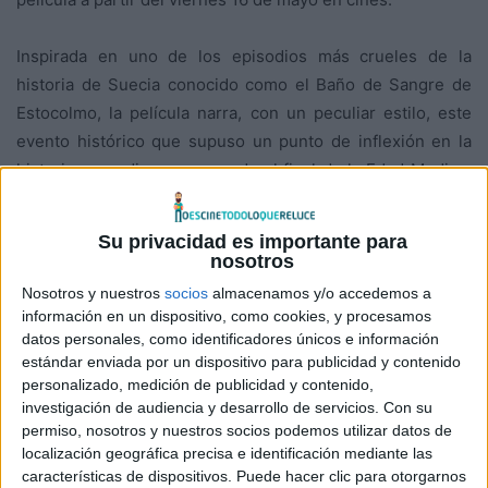
Inspirada en uno de los episodios más crueles de la
historia de Suecia conocido como el Baño de Sangre de
Estocolmo, la película narra, con un peculiar estilo, este
evento histórico que supuso un punto de inflexión en la
historia escandinava marcando el final de la Edad Media y
del catolicismo en Suecia. El nacimiento de una nueva era.
Su privacidad es importante para
En 1520, el infame rey danés Kristian II (
Claes Bang
),
nosotros
sediento de poder, está decidido a arrebatar la corona
Nosotros y nuestros
socios
almacenamos y/o accedemos a
sueca a Sten Sture (
Adam Pålsson
), cueste lo que cueste.
información en un dispositivo, como cookies, y procesamos
Entre tanto, las hermanas Freja (
Alba August
) y Anne
datos personales, como identificadores únicos e información
estándar enviada por un dispositivo para publicidad y contenido
(
Sophie Cookson
) prometen solemnemente vengarse de
personalizado, medición de publicidad y contenido,
los hombres que asesinaron brutalmente a su familia. Todo
investigación de audiencia y desarrollo de servicios.
Con su
llega a su punto álgido en el corazón de Estocolmo, donde
permiso, nosotros y nuestros socios podemos utilizar datos de
las hermanas se ven arrastradas a una despiadada lucha
localización geográfica precisa e identificación mediante las
características de dispositivos. Puede hacer clic para otorgarnos
política entre Suecia y Dinamarca que culmina en una