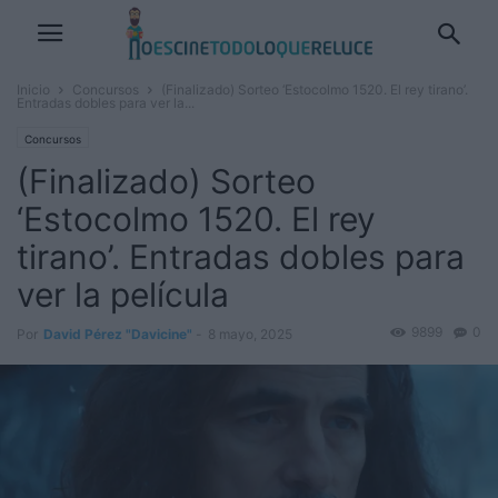
Inicio
Concursos
(Finalizado) Sorteo ‘Estocolmo 1520. El rey tirano’.
Entradas dobles para ver la...
Concursos
(Finalizado) Sorteo
‘Estocolmo 1520. El rey
tirano’. Entradas dobles para
ver la película
9899
0
Por
David Pérez "Davicine"
-
8 mayo, 2025