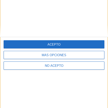
Relacionado
ACEPTO
MÁS OPCIONES
Póster y fecha de estreno
Tráiler de la
NO ACEPTO
de ‘Estocolmo 1520. El rey
superproducción nórdica
tirano’
‘Estocolmo 1520. El rey
5 marzo, 2025
tirano’
En «Cine»
3 abril, 2025
En «Cine»