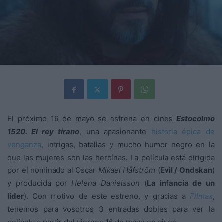
El próximo 16 de mayo se estrena en cines
Estocolmo
1520. El rey tirano
, una apasionante
historia épica de
venganza
, intrigas, batallas y mucho humor negro en la
que las mujeres son las heroínas. La película está dirigida
por el nominado al Oscar
Mikael Håfström
(
Evil / Ondskan
)
y producida por
Helena Danielsson
(
La infancia de un
líder
). Con motivo de este estreno, y gracias a
Filmax
,
tenemos para vosotros 3 entradas dobles para ver la
película a partir del viernes 16 de mayo en cines.