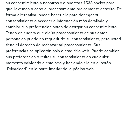
su consentimiento a nosotros y a nuestros 1538 socios para
ejecución masiva, presidida por el rey loco «Kristian el
que llevemos a cabo el procesamiento previamente descrito. De
Tirano», conocida como el Baño de Sangre de Estocolmo.
forma alternativa, puede hacer clic para denegar su
consentimiento o acceder a información más detallada y
cambiar sus preferencias antes de otorgar su consentimiento.
Tenga en cuenta que algún procesamiento de sus datos
personales puede no requerir de su consentimiento, pero usted
tiene el derecho de rechazar tal procesamiento. Sus
preferencias se aplicarán solo a este sitio web. Puede cambiar
sus preferencias o retirar su consentimiento en cualquier
momento volviendo a este sitio y haciendo clic en el botón
"Privacidad" en la parte inferior de la página web.
Para participar en el sorteo de
Estocolmo 1520. El rey
tirano
podéis hacerlo de cualquiera de las siguientes
maneras (o todas las que queráis) antes del 14 de mayo,