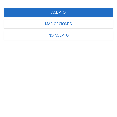
Justicia Artificial
?
ACEPTO
Justicia Artificial
MÁS OPCIONES
NO ACEPTO
7
PUNTUACIÓN
7.0/10
Comparte esto: