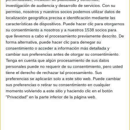
investigación de audiencia y desarrollo de servicios.
Con su
permiso, nosotros y nuestros socios podemos utilizar datos de
localización geográfica precisa e identificación mediante las
características de dispositivos. Puede hacer clic para otorgarnos
El mundo de pasado mañana
su consentimiento a nosotros y a nuestros 1538 socios para
que llevemos a cabo el procesamiento previamente descrito. De
forma alternativa, puede hacer clic para denegar su
Justicia Artificial
nos presenta un futuro lleno de
consentimiento o acceder a información más detallada y
posibilidades, inquietante pero también fascinante. La
cambiar sus preferencias antes de otorgar su consentimiento.
Tenga en cuenta que algún procesamiento de sus datos
película nos invita a reflexionar sobre los límites de la
personales puede no requerir de su consentimiento, pero usted
tecnología y la importancia de preservar los valores
tiene el derecho de rechazar tal procesamiento. Sus
humanos en un mundo cada vez más automatizado.
preferencias se aplicarán solo a este sitio web. Puede cambiar
sus preferencias o retirar su consentimiento en cualquier
momento volviendo a este sitio y haciendo clic en el botón
El filme está dentro del género de ciencia ficción social
"Privacidad" en la parte inferior de la página web.
que se centra en el desarrollo de la sociedad frente al
proceso tecnológico más que en la tecnología en sí misma.
La película combina este enfoque con una trama de
investigación policial de manera efectiva, lo que la hace
entretenida además de inteligente.