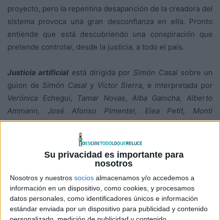
proyecto, pero la repentina desaparición de la creadora del
sistema provoca una gran desconfianza en ella. Pronto
entiende que está descubriendo una conspiración que
pretende controlar, desde la justicia, a todo el país.
Justicia artificial
está dirigida por
Simón Casal
sobre un
guion de
Simón Casal
y
Víctor Sierra
, e interpretada por
Verónica Echegui, Tamar Novas, Alba Galocha, Alberto
Ammann, José Afonso Pimentel, Elea Petit, Monti
Castiñeiras, Marco D’Almeida, Paula Morado, Melania Cruz,
Ledicia Sola, Xabier Deive
y
Santi Prego
. La película se
estrena en España el 13 de septiembre de 2024 de la
Su privacidad es importante para
mano de
A Contracorriente Films
.
nosotros
Nosotros y nuestros
socios
almacenamos y/o accedemos a
información en un dispositivo, como cookies, y procesamos
datos personales, como identificadores únicos e información
estándar enviada por un dispositivo para publicidad y contenido
personalizado, medición de publicidad y contenido,