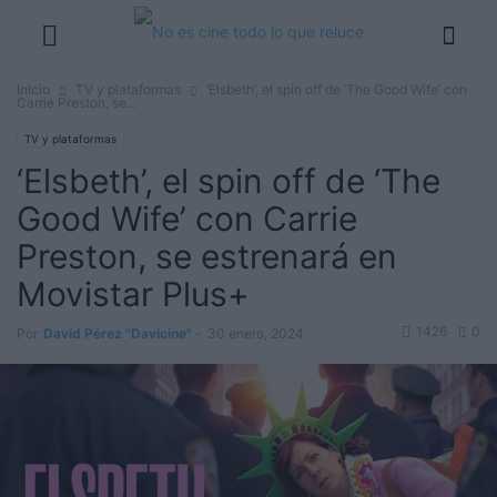
Inicio
TV y plataformas
‘Elsbeth’, el spin off de ‘The Good Wife’ con
Carrie Preston, se...
TV y plataformas
‘Elsbeth’, el spin off de ‘The
Good Wife’ con Carrie
Preston, se estrenará en
Movistar Plus+
1426
0
Por
David Pérez "Davicine"
-
30 enero, 2024