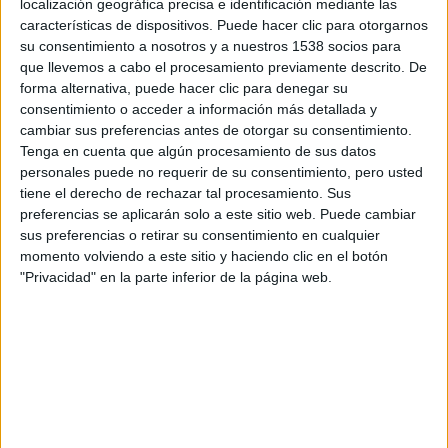
Chicago, Elsbeth Tascioni, una abogada astuta pero poco
localización geográfica precisa e identificación mediante las
características de dispositivos. Puede hacer clic para otorgarnos
convencional, utilizará su singular punto de vista para
su consentimiento a nosotros y a nuestros 1538 socios para
hacer observaciones únicas y acorralar a brillantes
que llevemos a cabo el procesamiento previamente descrito. De
criminales junto a la policía de Nueva York. Asumirá así un
forma alternativa, puede hacer clic para denegar su
nuevo rol de investigadora que la llevará a competir con el
consentimiento o acceder a información más detallada y
carismático y venerado capitán C.W. Wagner. Junto a
cambiar sus preferencias antes de otorgar su consentimiento.
Tenga en cuenta que algún procesamiento de sus datos
Elsbeth trabajará Kaya Blanke, una estoica oficial de policía
personales puede no requerir de su consentimiento, pero usted
que rápidamente desarrollará un aprecio por las maneras
tiene el derecho de rechazar tal procesamiento. Sus
perspicaces e inusuales de la abogada.
preferencias se aplicarán solo a este sitio web. Puede cambiar
sus preferencias o retirar su consentimiento en cualquier
momento volviendo a este sitio y haciendo clic en el botón
Elsbeth
está protagonizada por
Carrie Preston,
junto a
"Privacidad" en la parte inferior de la página web.
Wendell Pierce
, como el capitán de la policía C. W. Wagner,
y
Carra Patterson
, como la oficial de policía Kaya Blanke,
aunque también se han confirmado ya algunos de los
fichajes estrella:
Jane Krakowski,
como Joann, una
poderosa corredora de bienes raíces de Manhattan con
importantes clientes y secretos aún mayores;
Retta
, como
Margo, la principal casamentera de los ricos de Nueva York