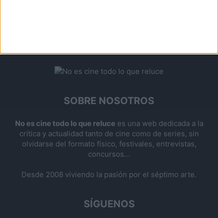
SOBRE NOSOTROS
No es cine todo lo que reluce
es una web dedicada a la
crítica y actualidad tanto de cine como de series, sin
olvidarse del formato físico, festivales, entrevistas,
concursos...
Desde 2008 viviendo la pasión por el séptimo arte.
SÍGUENOS