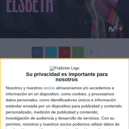
La expansión del universo
The Good Wife
y
The Good
Su privacidad es importante para
Fight
continúa. El 23 de abril se estrenará en
Movistar
nosotros
Plus+
Elsbeth
, basada en el singular personaje de Elsbeth
Nosotros y nuestros
socios
almacenamos y/o accedemos a
Tascioni, la abogada astuta pero poco convencional de
The
información en un dispositivo, como cookies, y procesamos
Good Wife
, que también apareció en su continuación
The
datos personales, como identificadores únicos e información
estándar enviada por un dispositivo para publicidad y contenido
Good Fight
.
personalizado, medición de publicidad y contenido,
investigación de audiencia y desarrollo de servicios.
Con su
En esta nueva serie, tras su exitosa carrera legal en
permiso, nosotros y nuestros socios podemos utilizar datos de