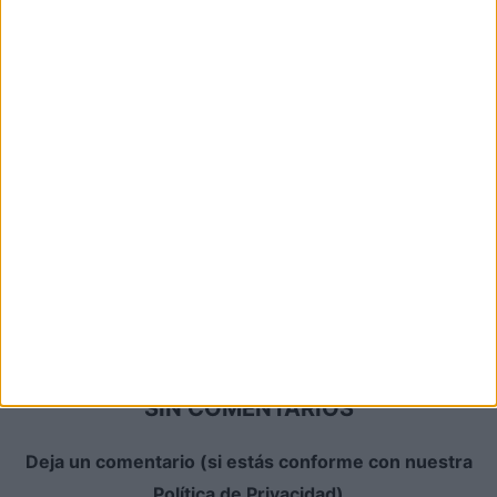
LOCARNO 79. Crítica de ‘Los días
libres’: La realidad deseada
Daniel Farriol
-
9 agosto, 2026
LOCARNO 79. Crítica de ‘Bloody
Tennis’: Solo puede quedar una
Daniel Farriol
-
8 agosto, 2026
Crítica de ‘En mar abierto’: Un
divertimento veraniego
Daniel Farriol
-
8 agosto, 2026
SIN COMENTARIOS
Deja un comentario (si estás conforme con nuestra
Política de Privacidad)