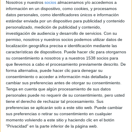
ambientación romántica titulada «El velero rojo» que fue
Nosotros y nuestros
socios
almacenamos y/o accedemos a
información en un dispositivo, como cookies, y procesamos
escrita en 1923 por
Alexander Grin
y que él transforma
datos personales, como identificadores únicos e información
aquí en un hermoso cuento sobre el aprendizaje, la familia
estándar enviada por un dispositivo para publicidad y contenido
y la magia de la artesanía.
personalizado, medición de publicidad y contenido,
investigación de audiencia y desarrollo de servicios.
Con su
permiso, nosotros y nuestros socios podemos utilizar datos de
Tras la evocadora frase de apertura con un rótulo que reza
localización geográfica precisa e identificación mediante las
«Se pueden hacer milagros con tus propias manos», las
características de dispositivos. Puede hacer clic para otorgarnos
primeras imágenes de la película se tiñen de oscuridad
su consentimiento a nosotros y a nuestros 1538 socios para
para presentarnos a Raphaël (
Raphaël Thierry
), un hombre
que llevemos a cabo el procesamiento previamente descrito. De
forma alternativa, puede hacer clic para denegar su
bondadoso con aspecto de ogro que regresa de la guerra
consentimiento o acceder a información más detallada y
a un pequeño pueblo situado en el Norte de Francia. Allí
cambiar sus preferencias antes de otorgar su consentimiento.
descubrirá que su mujer ha muerto, pero que le espera
Tenga en cuenta que algún procesamiento de sus datos
una hija llamada Juliette que en su ausencia ha sido
personales puede no requerir de su consentimiento, pero usted
tiene el derecho de rechazar tal procesamiento. Sus
cuidada por Madame Adeline (
Noémie Lvovsky
) quien
preferencias se aplicarán solo a este sitio web. Puede cambiar
también lo acogerá a él en su casa mientras busca trabajo
sus preferencias o retirar su consentimiento en cualquier
como carpintero.
momento volviendo a este sitio y haciendo clic en el botón
"Privacidad" en la parte inferior de la página web.