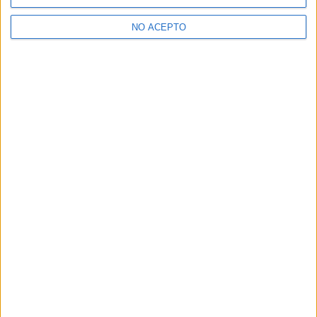
espectadores, sin embargo, la puesta en escena es un
verdadero placer para los sentidos.
NO ACEPTO
¿Qué te ha parecido la película?
Scarlet