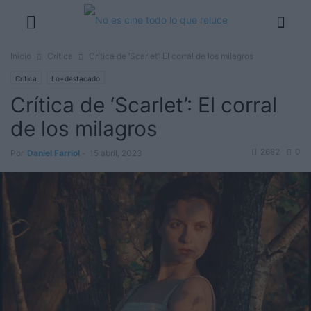
Inicio
Crítica
Crítica de ‘Scarlet’: El corral de los milagros
Crítica
Lo+destacado
Crítica de ‘Scarlet’: El corral
de los milagros
2682
0
Por
Daniel Farriol
-
15 abril, 2023