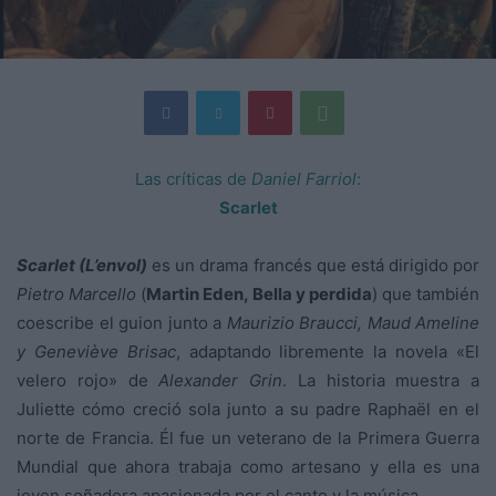
Las críticas de
Daniel Farriol
:
Scarlet
Scarlet (L’envol)
es un drama francés que está dirigido por
Pietro Marcello
(
Martin Eden, Bella y perdida
) que también
coescribe el guion junto a
Maurizio Braucci, Maud Ameline
y Geneviève Brisac
, adaptando libremente la novela «El
velero rojo» de
Alexander Grin
. La historia muestra a
Juliette cómo creció sola junto a su padre Raphaël en el
norte de Francia. Él fue un veterano de la Primera Guerra
Mundial que ahora trabaja como artesano y ella es una
joven soñadora apasionada por el canto y la música.