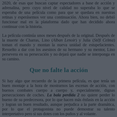
2020, de esas que buscan captar espectadores a base de acción y
adrenalina, pero cuyo nivel de calidad no superaba lo que se
esperaba de una película como para que se quedara en nuestras
retinas y esperásemos ver una continuación. Ahora bien, no debió
funcionar mal en la plataforma dado que han decidido ahora
continuar con la historia.
La película continúa unos meses después de la original. Después de
la muerte de Charras, Lino (
Alban Lenoir
) y Julia (
Stéfi Celma
)
toman el mando y montan la nueva unidad de estupefacientes.
Resuelto a dar con los asesinos de su hermano y su mentor, Lino
persevera en su persecución y no dejará que nadie se interponga en
su camino.
Que no falte la acción
Si hay algo que recuerdo de la primera película, es que tenía un
buen montaje a la hora de mostrarnos las escenas de acción, con
buenos combates cuerpo a cuerpo y, especialmente, dignas
persecuciones de coches.
La bala perdida 2
no quiere perder lo
bueno de su predecesora, por lo que hacen más énfasis en la acción
y logran un buen resultado, aunque perjudica a la parte dramática,
por lo que el protagonista no puede demostrar su talento
interpretativo pero si sus dotes con los puños y al volante.