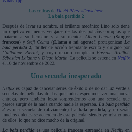
WhatsApp
Las críticas de
David Pérez «Davicine»
:
La bala perdida 2
Después de lavar su nombre, el brillante mecánico Lino solo tiene
un objetivo en mente: vengarse de los dos policías corruptos que
mataron a su hermano y a su mentor.
Alban Lenoir
(
Sangre
francesa
) y
Stéfi Celma
(
¡Llama a mi agente!
) protagonizan
La
bala perdida
2
, thriller de acción trepidante escrito y dirigido por
Guillaume Pierret,
y cuyo reparto completan
Pascale Arbillot,
Sébastien Lalanne
y
Diego Martín
. La película se estrena en
Netflix
el 10 de noviembre de 2022.
Una secuela inesperada
Netflix
es capaz de cancelar series de éxito o de no dar luz verde a
secuelas de películas de las que todos esperamos ver una nueva
entrega, pero también logra sorprendernos con una secuela que
parece surgir de la nada cuando nadie la esperaba.
La bala perdida
2
es una secuela de (obviamente)
La bala perdida
, y no serán
muchos quienes se acuerden de esta película, siendo yo mismo uno
de ellos, lo que no dice mucho de la original.
La bala perdida
es una película francesa estrenada en
Netflix
en