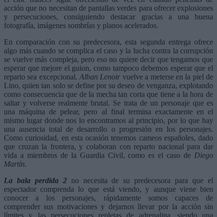
acción que no necesitan de pantallas verdes para ofrecer explosiones
y persecuciones, consiguiendo destacar gracias a una buena
fotografía, imágenes sombrías y planos acelerados.
En comparación con su predecesora, esta segunda entrega ofrece
algo más cuando se complica el caso y la lucha contra la corrupción
se vuelve más compleja, pero eso no quiere decir que tengamos que
esperar que mejore el guion, como tampoco debemos esperar que el
reparto sea excepcional.
Alban Lenoir
vuelve a meterse en la piel de
Lino, quien tan solo se define por su deseo de venganza, explotando
como consecuencia que de la mecha tan corta que tiene a la hora de
saltar y volverse realmente brutal. Se trata de un personaje que es
una máquina de pelear, pero al final termina exactamente en el
mismo lugar donde nos lo encontramos al principio, por lo que hay
una ausencia total de desarrollo o progresión en los personajes.
Como curiosidad, en esta ocasión tenemos cameos españoles, dado
que cruzan la frontera, y colaboran con reparto nacional para dar
vida a miembros de la Guardia Civil, como es el caso de
Diego
Martín
.
La bala perdida 2
no necesita de su predecesora para que el
espectador comprenda lo que está viendo, y aunque viene bien
conocer a los personajes, rápidamente somos capaces de
comprender sus motivaciones y dejarnos llevar por la acción sin
límites y las persecuciones repletas de adrenalina, siendo una