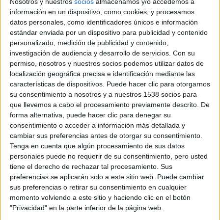
Nosotros y nuestros
socios
almacenamos y/o accedemos a
información en un dispositivo, como cookies, y procesamos
datos personales, como identificadores únicos e información
estándar enviada por un dispositivo para publicidad y contenido
personalizado, medición de publicidad y contenido,
investigación de audiencia y desarrollo de servicios.
Con su
permiso, nosotros y nuestros socios podemos utilizar datos de
localización geográfica precisa e identificación mediante las
Comparte esto:
características de dispositivos. Puede hacer clic para otorgarnos
su consentimiento a nosotros y a nuestros 1538 socios para
que llevemos a cabo el procesamiento previamente descrito. De
forma alternativa, puede hacer clic para denegar su
consentimiento o acceder a información más detallada y
cambiar sus preferencias antes de otorgar su consentimiento.
Descubre más desde No es cine todo lo que reluce
Tenga en cuenta que algún procesamiento de sus datos
personales puede no requerir de su consentimiento, pero usted
Suscríbete y recibe las últimas entradas en tu correo electrónico.
tiene el derecho de rechazar tal procesamiento. Sus
Escribe tu correo electrónico…
preferencias se aplicarán solo a este sitio web. Puede cambiar
Suscribirse
sus preferencias o retirar su consentimiento en cualquier
momento volviendo a este sitio y haciendo clic en el botón
"Privacidad" en la parte inferior de la página web.
Etiquetas