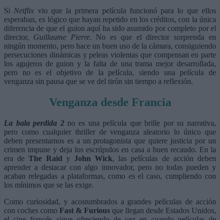
Si
Netflix
vio que la primera película funcionó para lo que ellos
esperaban, es lógico que hayan repetido en los créditos, con la única
diferencia de que el guion aquí ha sido asumido por completo por el
director,
Guillaume Pierre
. No es que el director sorprenda en
ningún momento, pero hace un buen uso de la cámara, consiguiendo
persecuciones dinámicas y peleas violentas que compensan en parte
los agujeros de guion y la falta de una trama mejor desarrollada,
pero no es el objetivo de la película, siendo una película de
venganza sin pausa que se ve del tirón sin tiempo a reflexión.
Venganza desde Francia
La bala perdida 2
no es una película que brille por su narrativa,
pero como cualquier thriller de venganza aleatorio lo único que
deben presentarnos es a un protagonista que quiere justicia por un
crimen impune y deja los escrúpulos en casa a buen recaudo. En la
era de
The Raid
y
John Wick
, las películas de acción deben
aprender a destacar con algo innovador, pero no todas pueden y
acaban relegadas a plataformas, como es el caso, cumpliendo con
los mínimos que se las exige.
Como curiosidad, y acostumbrados a grandes películas de acción
con coches como
Fast & Furious
que llegan desde Estados Unidos,
el cine francés sigue ofreciendo de vez en cuando películas de