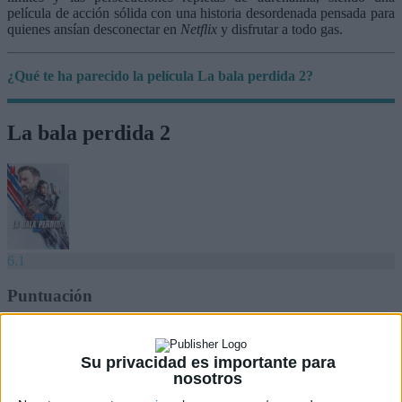
película de acción sólida con una historia desordenada pensada para
quienes ansían desconectar en
Netflix
y disfrutar a todo gas.
¿Qué te ha parecido la película La bala perdida 2?
La bala perdida 2
6.1
Puntuación
6.1/10
Su privacidad es importante para
nosotros