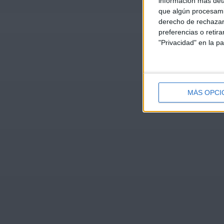
información más deta
que algún procesami
derecho de rechazar 
preferencias o retir
"Privacidad" en la pa
MÁS OPCI