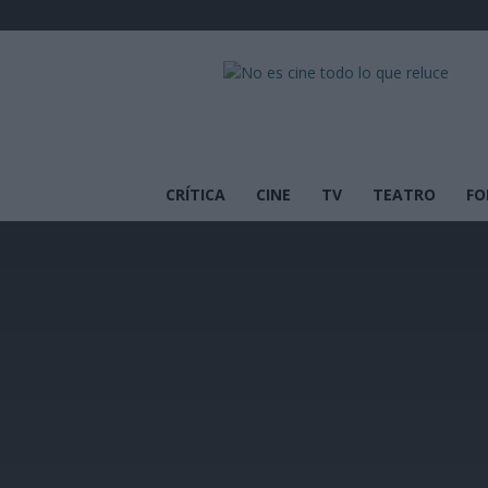
No
es
cine
todo
lo
que
CRÍTICA
CINE
TV
TEATRO
FO
reluce