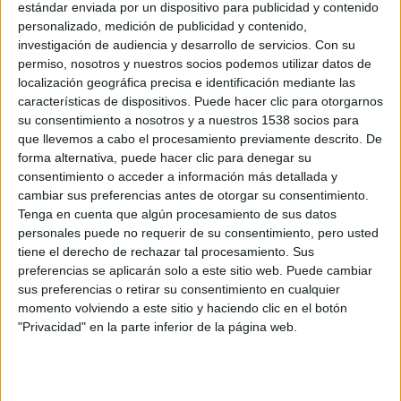
estándar enviada por un dispositivo para publicidad y contenido
compra una vieja mansión a precio de saldo en una
personalizado, medición de publicidad y contenido,
subasta y se mudan allí sin haber investigado antes la
investigación de audiencia y desarrollo de servicios.
Con su
misteriosa historia que alberga entre sus paredes (primer
permiso, nosotros y nuestros socios podemos utilizar datos de
localización geográfica precisa e identificación mediante las
error). El matrimonio formado por Keira (
Elisha Cuthbert
) y
características de dispositivos. Puede hacer clic para otorgarnos
Brian (
Eoin Macken
) trabajan como creativos de una
su consentimiento a nosotros y a nuestros 1538 socios para
empresa y teniendo que afrontar una importante
que llevemos a cabo el procesamiento previamente descrito. De
presentación para un nuevo proyecto (¡vaya horas!), deben
forma alternativa, puede hacer clic para denegar su
consentimiento o acceder a información más detallada y
ausentarse durante la primera noche de su estancia en la
cambiar sus preferencias antes de otorgar su consentimiento.
casa y dejar a sus hijos Ellie (
Abby Fitz
) y Steven (
Dylan
Tenga en cuenta que algún procesamiento de sus datos
Fitzmaurice Brady
) solos allí (segundo error).
personales puede no requerir de su consentimiento, pero usted
tiene el derecho de rechazar tal procesamiento. Sus
preferencias se aplicarán solo a este sitio web. Puede cambiar
Ellie es una adolescente rebelde que desde el principio
sus preferencias o retirar su consentimiento en cualquier
tiene malas vibraciones con la casa tras haberse quedado
momento volviendo a este sitio y haciendo clic en el botón
ya de primeras encerrada en el lúgubre sótano (¡no
"Privacidad" en la parte inferior de la página web.
compréis casas con desvanes ni sótanos!). La mala fortuna
o, tal vez, la presencia de algo maligno hace que se
apaguen todas las luces de la casa y que la chica tenga