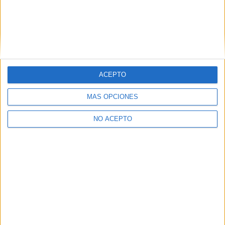
Comparte esto:
Relacionado
ACEPTO
MÁS OPCIONES
NO ACEPTO
El sótano de Ma
Crítica de ‘El hombre del
7 junio, 2019
sótano‘: La semilla de la
En «Cine»
duda
18 marzo, 2022
En «Crítica»