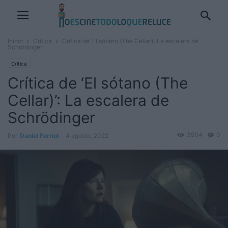
Inicio
Crítica
Crítica de ‘El sótano (The Cellar)’: La escalera de
Schrödinger
Crítica
Crítica de ‘El sótano (The
Cellar)’: La escalera de
Schrödinger
3904
0
Por
Daniel Farriol
-
4 agosto, 2022