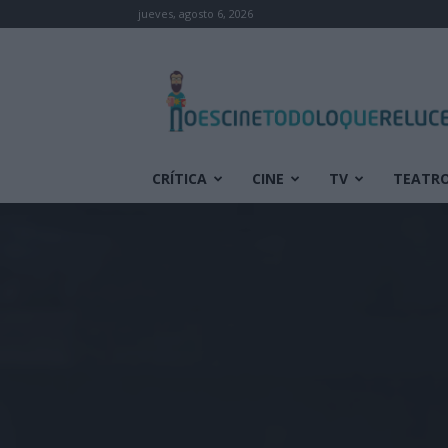
jueves, agosto 6, 2026
No
es
cine
todo
lo
que
CRÍTICA
CINE
TV
TEATR
reluce