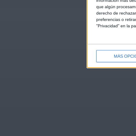
información más deta
que algún procesami
derecho de rechazar 
preferencias o retir
"Privacidad" en la pa
MÁS OPCI