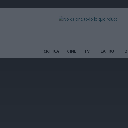
No
es
cine
todo
lo
que
CRÍTICA
CINE
TV
TEATRO
FO
reluce