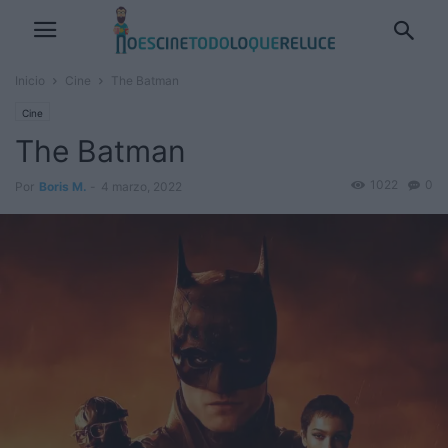
Inicio
Cine
The Batman
Cine
The Batman
1022
0
Por
Boris M.
-
4 marzo, 2022