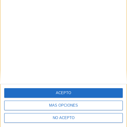
Amber Sienna
Andy Serkis
Bern Collaco
Bernardo Santos
Bharat Mistri
Colin Farrell
Crimen
Daniel Eghan
Dave Simon
Drama
Evan A. Dunn
Peter Sarsgaard
Rodrig Andrisan
Ruth Horrocks
Sid Sagar
Stuart Whelan
Todd Boyce
Zoë Kravitz
Artículo anterior
Artículo siguiente
Un héroe
Los amores de Anaïs
ACEPTO
MÁS OPCIONES
NO ACEPTO