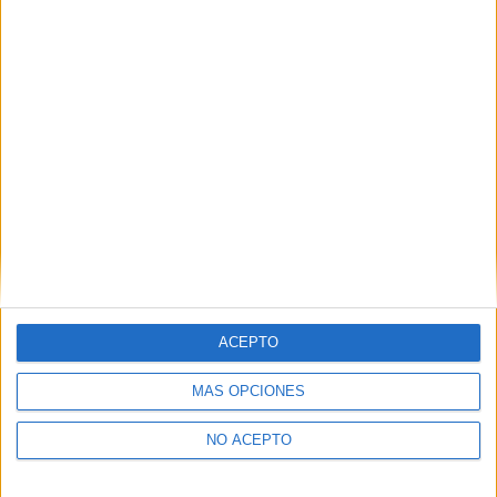
ETIQUETAS
Alice Taglioni
Aurore Clément
Benjamin Lavernhe
Drama
Elsa Zylberstein
Romance
Sarah Adler
Artículo anterior
Artículo siguiente
Zombi Child
Origen
ACEPTO
MÁS OPCIONES
NO ACEPTO