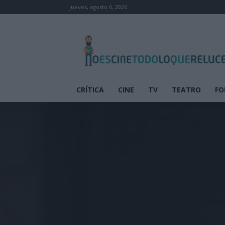
jueves, agosto 6, 2026
No
es
cine
todo
lo
que
CRÍTICA
CINE
TV
TEATRO
FO
reluce