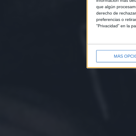
información más deta
que algún procesami
derecho de rechazar 
preferencias o retir
"Privacidad" en la pa
MÁS OPCI