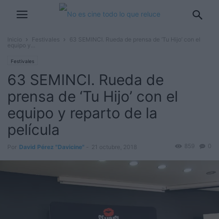
Inicio
Festivales
63 SEMINCI. Rueda de prensa de ‘Tu Hijo’ con el
equipo y...
Festivales
63 SEMINCI. Rueda de
prensa de ‘Tu Hijo’ con el
equipo y reparto de la
película
859
0
Por
David Pérez "Davicine"
-
21 octubre, 2018