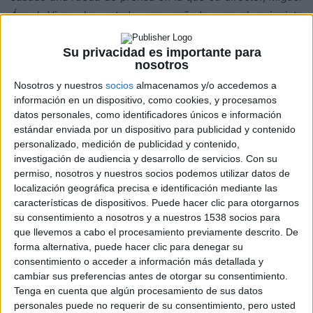
Ángel Vivas
, ha estado acompañado por el guionista
Alberto Marini,
los productores
Enrique López Lavigne
y
Olmo Figueredo
, además del espectacular reparto
Su privacidad es importante para
nosotros
representado aquí por
Jose Coronado, Ana Wagener, Pol
Nosotros y nuestros
socios
almacenamos y/o accedemos a
Monen, Asia Ortega Leiva
y
Ester Expósito.
información en un dispositivo, como cookies, y procesamos
datos personales, como identificadores únicos e información
Dada la gran representación que ha habido para esta
estándar enviada por un dispositivo para publicidad y contenido
película, se ha comenzado por turnos, comentando cada
personalizado, medición de publicidad y contenido,
investigación de audiencia y desarrollo de servicios.
Con su
participante de la rueda de prensa algo sobre la película, y
permiso, nosotros y nuestros socios podemos utilizar datos de
dejando que concluyera la ronda de turnos el director,
localización geográfica precisa e identificación mediante las
quien ha cogido el testigo de
Enrique López Lavigne
al
características de dispositivos. Puede hacer clic para otorgarnos
asegurar que con esta película se ha animado a «quitarse
su consentimiento a nosotros y a nuestros 1538 socios para
el corsé» y a encontrarse a sí mismo como realizador.
que llevemos a cabo el procesamiento previamente descrito. De
forma alternativa, puede hacer clic para denegar su
consentimiento o acceder a información más detallada y
Miguel Ángel Vivas
ha declarado sobre la película:
cambiar sus preferencias antes de otorgar su consentimiento.
Tenga en cuenta que algún procesamiento de sus datos
ES MUY PSICOLÓGICA, PARTE DE LA
personales puede no requerir de su consentimiento, pero usted