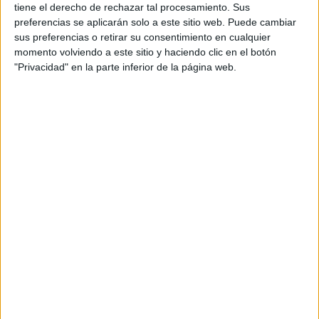
tiene el derecho de rechazar tal procesamiento. Sus
IDEA DE QUE EL PROTAGONISTA ES
preferencias se aplicarán solo a este sitio web. Puede cambiar
UN HOMBRE EQUIVOCADO, PERO
sus preferencias o retirar su consentimiento en cualquier
momento volviendo a este sitio y haciendo clic en el botón
PORQUE VIVIMOS EN UN MUNDO
"Privacidad" en la parte inferior de la página web.
EQUIVOCADO. SOMOS
RESPONSABLES DE LOS QUE
VIENEN DESPUÉS, DE LAS
GENERACIONES FUTURAS, DE
NUESTROS HIJOS.
Se trata de un proyecto que lleva seis años en la cabeza
del realizador, momento en el que se lo comentó a su
coguionista en el Festival de Sitges, pero acabó haciendo
otros proyectos hasta que al fin se animó a sacarlo
adelante, y con un interprete de la calidad de
Jose
Coronado
, a quien ha agradecido su interpretación de
padre desesperado en busca de venganza cuando su hijo