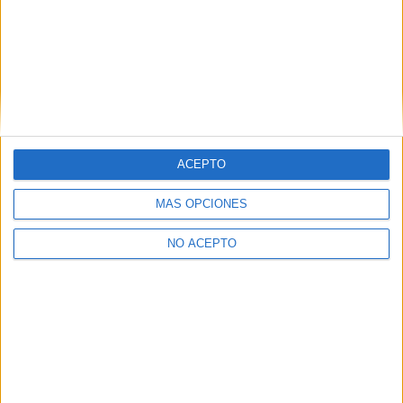
Tu hijo
es una coproducción hispano francesa de
Apache
Films, Las Películas del Apache, La Claqueta PC
y
Ran
Entertainment
, con la participación de
Canal Sur, Netflix
y
Orange
; y con el apoyo de ICAA y Junta de Andalucía. La
película llegará a los cines españoles el 9 de noviembre de
la mano de
Entertainment One.
ACEPTO
Comparte esto:
MÁS OPCIONES
NO ACEPTO
Descubre más desde No es cine todo
lo que reluce
Suscríbete y recibe las últimas entradas en tu correo
electrónico.
Escribe tu correo electrónico…