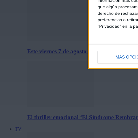
información más deta
que algún procesami
derecho de rechazar 
preferencias o retir
"Privacidad" en la pa
Este viernes 7 de agosto se estrena solo en c
MÁS OPCI
El thriller emocional ‘El Síndrome Rembrand
TV