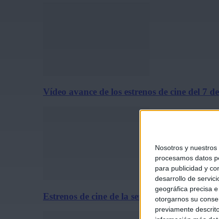
Vídeo avance de los estrenos de cine del 7 
Nosotros y nuestros
procesamos datos per
para publicidad y co
desarrollo de servici
geográfica precisa e 
Estrenos de cine de la semana: 7 de agosto 
otorgarnos su conse
previamente descrito