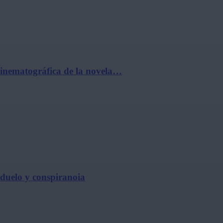
cinematográfica de la novela…
, duelo y conspiranoia