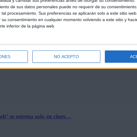
llada y cambiar sus preferencias antes de otorgar su consentimiento.
ento de sus datos personales puede no requerir de su consentimiento, 
tal procesamiento. Sus preferencias se aplicarán solo a este sitio we
ar su consentimiento en cualquier momento volviendo a este sitio y haci
rte inferior de la página web.
ines ‘El…
ONES
NO ACEPTO
AC
t’ se estrena solo en cines…