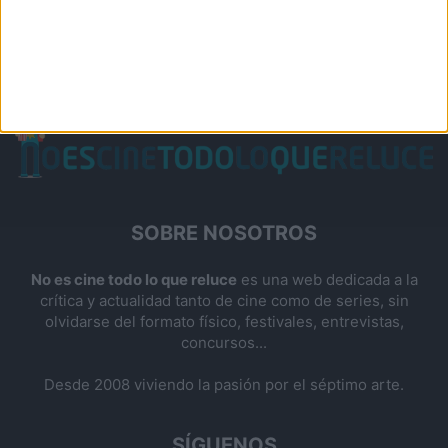
SOBRE NOSOTROS
No es cine todo lo que reluce
es una web dedicada a la
crítica y actualidad tanto de cine como de series, sin
olvidarse del formato físico, festivales, entrevistas,
concursos...
Desde 2008 viviendo la pasión por el séptimo arte.
SÍGUENOS