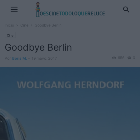
Inicio
Cine
Goodbye Berlin
Cine
Goodbye Berlin
656
0
Por
Boris M.
-
19 mayo, 2017