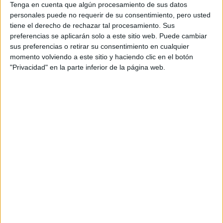
Tenga en cuenta que algún procesamiento de sus datos
criticar al ministro de turno o al banquero que saca pecho
personales puede no requerir de su consentimiento, pero usted
de sus cuentas anuales mientras esquilma a sus clientes a
tiene el derecho de rechazar tal procesamiento. Sus
base de comisiones fraudulentas. No, se trata de
preferencias se aplicarán solo a este sitio web. Puede cambiar
enfrentarse cara a cara a alguien que podría ser nuestro
sus preferencias o retirar su consentimiento en cualquier
momento volviendo a este sitio y haciendo clic en el botón
vecino, nuestro jefe, nuestro médico o la profesora de
"Privacidad" en la parte inferior de la página web.
nuestros hijos.
Y precisamente en una posible profesora de nuestros
hijos, sitúa el director checo
Jan Hrebejk
a la protagonista
de esta reproducción de la corrupción a pequeña (o no
tanto) escala. Estamos en la Checoslovaquia de 1983, diez
años antes de la escisión del antiguo país del bloque del
este en las actuales República Checa y Eslovaquia. A un
pequeño colegio de un barrio de Bratislava llega una
nueva profesora llamada Maria (Zuzana Mauréry),
fuertemente vinculada al partido comunista que por aquel
entonces gobernaba con mano de hierro el país. María