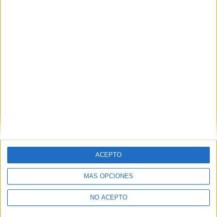
Eslovaquia (y en eslovaco) de
Jan Hrebejk
, un director que
con su primer largometraje
Musíme si pomáhat
(2000)
conoció las mieles del éxito al ser nominado al
Óscar
a la
mejor película extranjera. Diecisiete años después, aquella
película sigue inédita en nuestro país, tal vez sería el
momento de que alguna distribuidora la rescatase y, al
menos, la editase en formato doméstico para poderla ver
en condiciones.
Comparte esto:
ACEPTO
MÁS OPCIONES
Descubre más desde No es cine todo
NO ACEPTO
lo que reluce