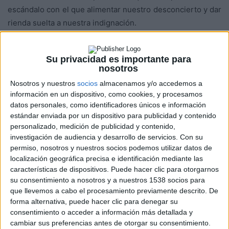
escándalo con el que alimentar nuestro desconcierto y dar
rienda suelta a nuestra indignación.
Pero hay otra corrupción más pequeñita, a pie de calle,
Su privacidad es importante para
presente en la vida cotidiana, a la que todos, tarde o
nosotros
temprano, tenemos ocasión de enfrentarnos alguna vez en
Nosotros y nuestros
socios
almacenamos y/o accedemos a
la vida. Se trata de pequeñas o grandes injusticias que a
información en un dispositivo, como cookies, y procesamos
veces nos perjudican pero de las que otras veces,
datos personales, como identificadores únicos e información
consciente o inconscientemente nos beneficiamos. Hay
estándar enviada por un dispositivo para publicidad y contenido
personalizado, medición de publicidad y contenido,
pequeños politiquillos o personas que por circunstancias
investigación de audiencia y desarrollo de servicios.
Con su
derivadas de su trabajo se ven en una situación que les
permiso, nosotros y nuestros socios podemos utilizar datos de
permite dar tratos de favor a discreción o discriminar a sus
localización geográfica precisa e identificación mediante las
semejantes por la sencilla razón de que no pasen por el
características de dispositivos. Puede hacer clic para otorgarnos
su consentimiento a nosotros y a nuestros 1538 socios para
aro de sus caprichos. Y paradójicamente, resulta más
que llevemos a cabo el procesamiento previamente descrito. De
difícil rebelarse ante esa corrupción más pequeña
forma alternativa, puede hacer clic para denegar su
precisamente porque la tenemos más cerca, porque nos
consentimiento o acceder a información más detallada y
afecta o nos puede afectar directamente, ya no se trata de
cambiar sus preferencias antes de otorgar su consentimiento.