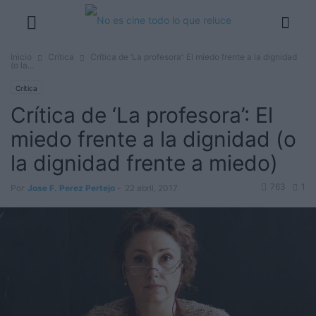
Inicio
Crítica
Crítica de ‘La profesora’: El miedo frente a la dignidad
(o la...
Crítica
Crítica de ‘La profesora’: El
miedo frente a la dignidad (o
la dignidad frente a miedo)
763
1
Por
Jose F. Perez Pertejo
-
22 abril, 2017