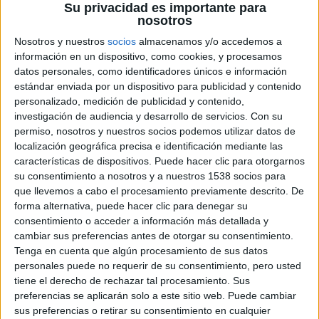
película ha recogido unas muy buenas críticas, por lo que
Su privacidad es importante para
nosotros
la incursión en el cine del ex
Jonas Brothers Nick Jonas
no
podía haber empezado mejor.
Nosotros y nuestros
socios
almacenamos y/o accedemos a
información en un dispositivo, como cookies, y procesamos
Basada en el relato autobiográfico de
Brad Land
,
Goat
datos personales, como identificadores únicos e información
cuenta como después de un terrible ataque y tras haberse
estándar enviada por un dispositivo para publicidad y contenido
recuperado de las secuelas que le dejó, Brad (
Ben
personalizado, medición de publicidad y contenido,
Schnetzer
), un joven de diecinueve años, se inscribe en la
investigación de audiencia y desarrollo de servicios.
Con su
permiso, nosotros y nuestros socios podemos utilizar datos de
universidad junto con su hermano. Los dos terminan
localización geográfica precisa e identificación mediante las
ingresando en la misma fraternidad, sin embargo, lo que
características de dispositivos. Puede hacer clic para otorgarnos
pasa allí, en nombre de la lealtad entre los miembros, pone
su consentimiento a nosotros y a nuestros 1538 socios para
a prueba a los dos hermanos y su relación de una forma
que llevemos a cabo el procesamiento previamente descrito. De
forma alternativa, puede hacer clic para denegar su
brutal.
consentimiento o acceder a información más detallada y
cambiar sus preferencias antes de otorgar su consentimiento.
La película cuenta en su reparto con
Ben Schnetzer
Tenga en cuenta que algún procesamiento de sus datos
(
Warcraft: El origen
)
, Nick Jonas y James Franco
, quienes
personales puede no requerir de su consentimiento, pero usted
están a las órdenes de
Andrew Neel
en un guión adaptado
tiene el derecho de rechazar tal procesamiento. Sus
preferencias se aplicarán solo a este sitio web. Puede cambiar
del propio
Neel
y
David Gordon Green
(
Superfumados
).
sus preferencias o retirar su consentimiento en cualquier