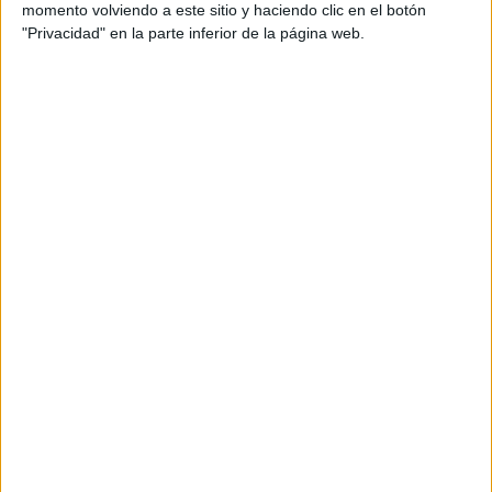
momento volviendo a este sitio y haciendo clic en el botón
Goat
será estrenada en los cines estadounidenses el 23
"Privacidad" en la parte inferior de la página web.
de Septiembre.