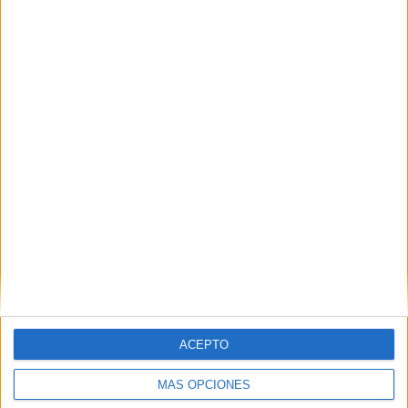
conversaciones para unirse
de ‘Volveréis’, de Jonás
al remake de ‘Jumanji’
Trueba
30 julio, 2016
6 agosto, 2024
En «Cine»
En «Cine»
Tráiler final de ‘Jumanji:
Siguiente Nivel’… el juego
ha cambiado
31 octubre, 2019
En «Cine»
ACEPTO
Descubre más desde No es cine todo
MÁS OPCIONES
lo que reluce