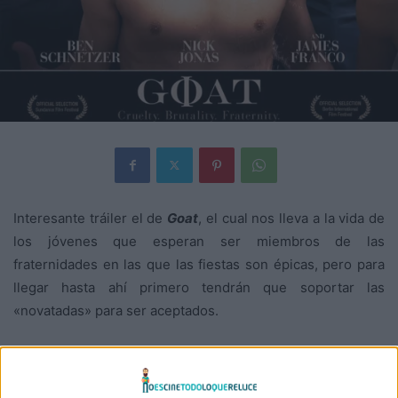
Interesante tráiler el de
Goat
, el cual nos lleva a la vida de
los jóvenes que esperan ser miembros de las
fraternidades en las que las fiestas son épicas, pero para
llegar hasta ahí primero tendrán que soportar las
«novatadas» para ser aceptados.
Tras sus paso en los festivales de
Berlín
y
Sundance
, la